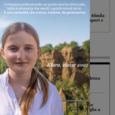
In vetrina
3 Agosto 2026
Estra Notizie agosto: Smart Cities, oltre 44mila
studenti coinvolti, torna il bando per lo sport e
debutta il podcast Estrair
Più lette
Figline Incisa Valdarno
1 Agosto 2026
Piscina di Figline finanziata oltre la scadenza
Pnrr, il gruppo di Fratelli d’Italia: “Un
ringraziamento al Governo”
Cronaca
3 Agosto 2026
Scomparso da una struttura di Castiglion
Fiorentino l’uomo che aveva ucciso la figlia a
Levane nel 2020