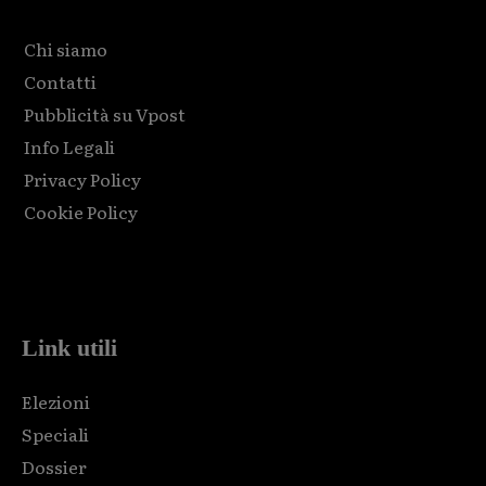
Chi siamo
Contatti
Pubblicità su Vpost
Info Legali
Privacy Policy
Cookie Policy
Html code here! Replace this with any non empty raw html
code and that's it.
Link utili
Elezioni
Speciali
Dossier