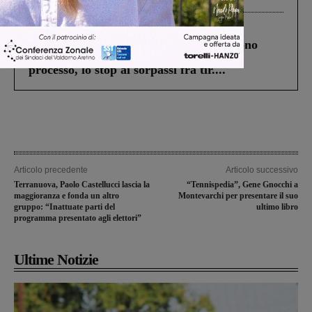
Cronaca
4 Agosto 2026
Un anno fa la strage in A1 in cui morirono
Gianni, Giulia e Franco. Lo schianto, il
processo, lo stop ai sorpassi fra tir....
Articolo precedente
Articolo successivo
Terranuova, Paolo Castellucci lascia la
“Tennispedia”, Gene Gnocchi a
maggioranza e fonda un altro
Montevarchi per presentare il suo
gruppo: “Inattuate parti del
ultimo libro
programma presentato agli elettori”
Ultime Notizie