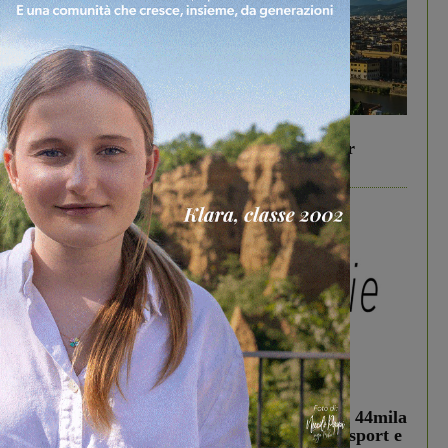
In vetrina
6 Agosto 2026
Gita di famiglia a Firenze: 5 idee per far
divertire i tuoi figli
In vetrina
3 Agosto 2026
Estra Notizie agosto: Smart Cities, oltre 44mila
studenti coinvolti, torna il bando per lo sport e