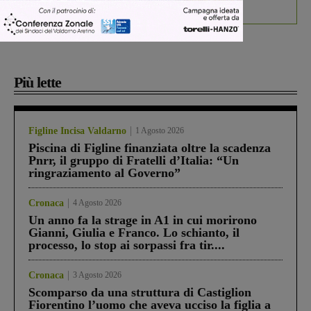
debutta il podcast Estrair
Più lette
Figline Incisa Valdarno
1 Agosto 2026
Piscina di Figline finanziata oltre la scadenza
Pnrr, il gruppo di Fratelli d’Italia: “Un
ringraziamento al Governo”
Cronaca
4 Agosto 2026
Un anno fa la strage in A1 in cui morirono
Gianni, Giulia e Franco. Lo schianto, il
processo, lo stop ai sorpassi fra tir....
Cronaca
3 Agosto 2026
Scomparso da una struttura di Castiglion
Fiorentino l’uomo che aveva ucciso la figlia a