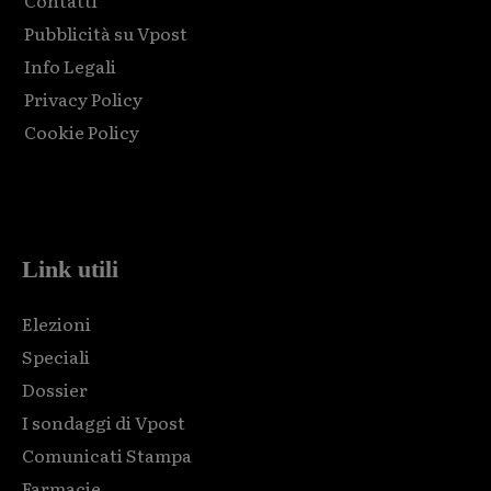
Contatti
Pubblicità su Vpost
Info Legali
Privacy Policy
Cookie Policy
Html code here! Replace this with any non empty raw html
code and that's it.
Link utili
Elezioni
Speciali
Dossier
I sondaggi di Vpost
Comunicati Stampa
Farmacie