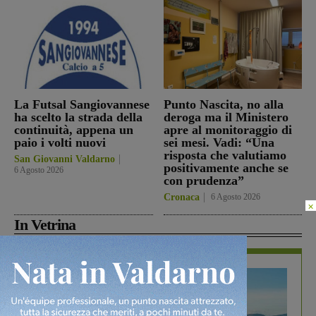
La Futsal Sangiovannese
Punto Nascita, no alla
ha scelto la strada della
deroga ma il Ministero
continuità, appena un
apre al monitoraggio di
paio i volti nuovi
sei mesi. Vadi: “Una
risposta che valutiamo
San Giovanni Valdarno
positivamente anche se
6 Agosto 2026
con prudenza”
Cronaca
6 Agosto 2026
×
In Vetrina