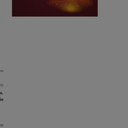
vo
o.
io