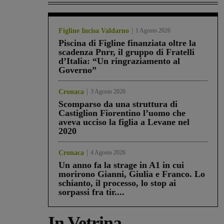
Figline Incisa Valdarno
1 Agosto 2026
Piscina di Figline finanziata oltre la
scadenza Pnrr, il gruppo di Fratelli
d’Italia: “Un ringraziamento al
Governo”
Cronaca
3 Agosto 2026
Scomparso da una struttura di
Castiglion Fiorentino l’uomo che
aveva ucciso la figlia a Levane nel
2020
Cronaca
4 Agosto 2026
Un anno fa la strage in A1 in cui
morirono Gianni, Giulia e Franco. Lo
schianto, il processo, lo stop ai
sorpassi fra tir....
In Vetrina