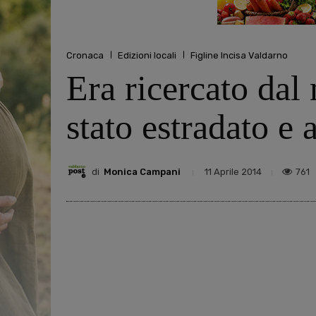
Cronaca
Edizioni locali
Figline Incisa Valdarno
Era ricercato dal
stato estradato e 
di
Monica Campani
761
11 Aprile 2014