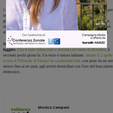
Le indagini nate nel marzo 2012 sulla scia di almeno 15 colpi
, per
un valore di circa 100.000 euro, portarono alla luce le attività del
gruppo specializzato in furti prevalentemente di metalli tra cui rame,
alluminio ed ottone, pc, telecamere, materiale elettronico, utensili ed
attrezzature da lavoro, come trapani e ponteggi e nella ricettazione.
Nell'ottobre scorse tre componenti della banda riuscirono a
fuggire.
Uno è stato rintracciato e arrestato nel mese di dicembre
, il
secondo pochi giorni fa. Un terzo è tuttora latitante.
Intanto il 2 aprile
scorso il Tribunale di Firenze ha condannato tutti
,con pene da un an
mezzo fino ai tre anni, agli arresti domiciliari con l'uso del braccialett
elettronico.
Monica Campani