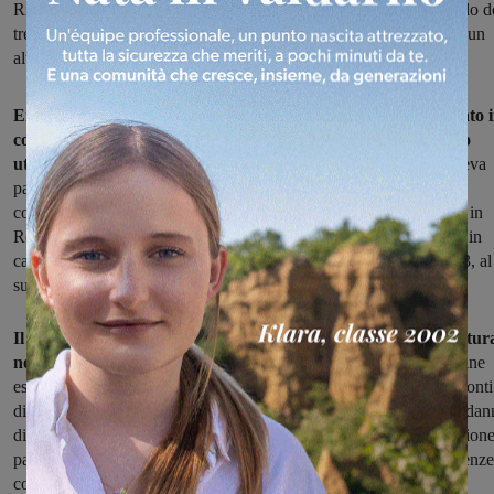
Rignano. Sfuggito all’arresto si trovava in Romania. Era il secondo d
tre malviventi ricercati: uno fu rintracciato e arrestato a dicembre, un
altro è ancora latitante
Era ricercato dall’ottobre scorso. È accusato di furto aggravato 
concorso, ricettazione, favoreggiamento personale ed indebito
utilizzo di carte di credito
. L'uomo, un rumeno 28enne, che faceva
parte della “banda del metallo” sgominata dai carabinieri della
compagnia di Figline e dai colleghi di Firenze, è stato rintracciato in
Romania, estradato e arrestato, su ordinanza di custodia cautelare in
carcere emessa dal Gip del Tribunale di Firenze il 14 ottobre 2013, al
suo arrivo all’aeroporto di Roma – Fiumicino.
Il 28enne, insieme ad altri due compagni, era sfuggito alla cattur
nell’ottobre scorso,
quando i carabinieri della compagnia di Figline
eseguirono 11 ordinanze di custodia cautelare in carcere nei confronti
di una banda di cittadini rumeni specializzati in furti in metallo ai dan
di aziende dell’area fiorentina, di Reggello e Rignano. All’operazion
parteciparono circa 50 carabinieri del comando provinciale di Firenze
con il supporto di elicotteri dei Carabinieri di Pisa.