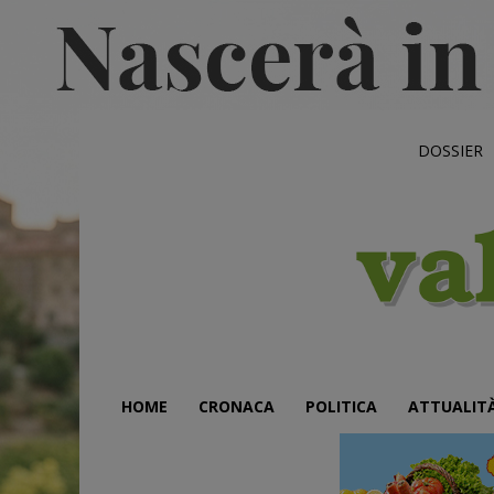
DOSSIER
HOME
CRONACA
POLITICA
ATTUALIT