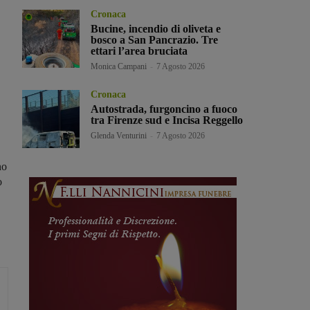
Cronaca
Bucine, incendio di oliveta e
bosco a San Pancrazio. Tre
ettari l’area bruciata
Monica Campani
-
7 Agosto 2026
Cronaca
Autostrada, furgoncino a fuoco
tra Firenze sud e Incisa Reggello
Glenda Venturini
-
7 Agosto 2026
no
o