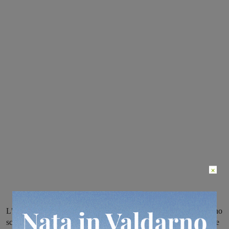
×
L’uomo, un rumeno di 28 anni, faceva parte della banda che l’anno
scorso aveva effettuato raid in varie ditte fiorentine e di Reggello e