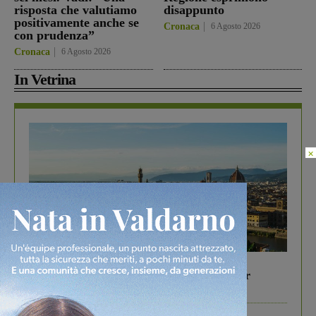
risposta che valutiamo
disappunto
positivamente anche se
Cronaca
6 Agosto 2026
con prudenza”
Cronaca
6 Agosto 2026
In Vetrina
×
In vetrina
6 Agosto 2026
Gita di famiglia a Firenze: 5 idee per far
divertire i tuoi figli