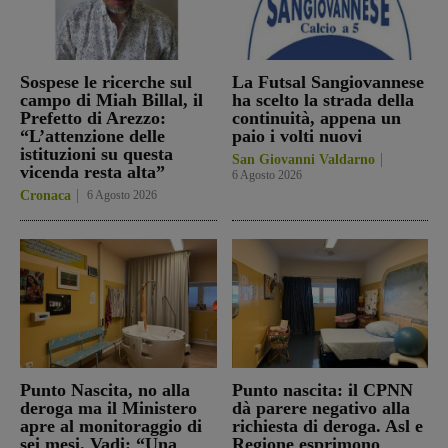
Sospese le ricerche sul
La Futsal Sangiovannese
campo di Miah Billal, il
ha scelto la strada della
Prefetto di Arezzo:
continuità, appena un
“L’attenzione delle
paio i volti nuovi
istituzioni su questa
San Giovanni Valdarno
vicenda resta alta”
6 Agosto 2026
Cronaca
6 Agosto 2026
Punto Nascita, no alla
Punto nascita: il CPNN
deroga ma il Ministero
dà parere negativo alla
apre al monitoraggio di
richiesta di deroga. Asl e
sei mesi. Vadi: “Una
Regione esprimono