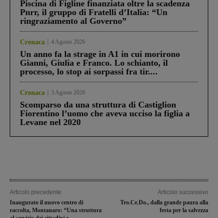
Piscina di Figline finanziata oltre la scadenza
Pnrr, il gruppo di Fratelli d’Italia: “Un
ringraziamento al Governo”
Cronaca
4 Agosto 2026
Un anno fa la strage in A1 in cui morirono
Gianni, Giulia e Franco. Lo schianto, il
processo, lo stop ai sorpassi fra tir....
Cronaca
3 Agosto 2026
Scomparso da una struttura di Castiglion
Fiorentino l’uomo che aveva ucciso la figlia a
Levane nel 2020
Articolo precedente
Articolo successivo
Inaugurato il nuovo centro di
Tro.Ce.Do., dalla grande paura alla
raccolta, Montanaro: “Una struttura
festa per la salvezza