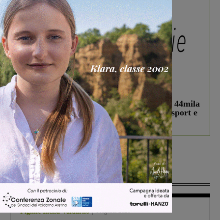
In vetrina
3 Agosto 2026
Estra Notizie agosto: Smart Cities, oltre 44mila
studenti coinvolti, torna il bando per lo sport e
debutta il podcast Estrair
Più lette
Figline Incisa Valdarno
1 Agosto 2026