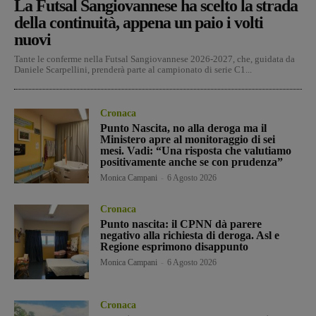
La Futsal Sangiovannese ha scelto la strada
della continuità, appena un paio i volti
nuovi
Tante le conferme nella Futsal Sangiovannese 2026-2027, che, guidata da
Daniele Scarpellini, prenderà parte al campionato di serie C1...
Cronaca
Punto Nascita, no alla deroga ma il
Ministero apre al monitoraggio di sei
mesi. Vadi: “Una risposta che valutiamo
positivamente anche se con prudenza”
Monica Campani
-
6 Agosto 2026
Cronaca
Punto nascita: il CPNN dà parere
negativo alla richiesta di deroga. Asl e
Regione esprimono disappunto
Monica Campani
-
6 Agosto 2026
Cronaca