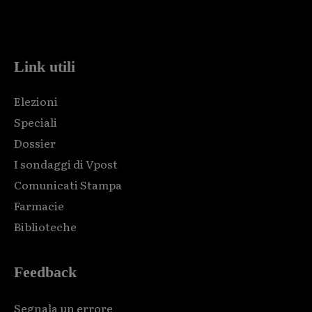
Html code here! Replace this with any non empty raw html
code and that's it.
Link utili
Elezioni
Speciali
Dossier
I sondaggi di Vpost
Comunicati Stampa
Farmacie
Biblioteche
Feedback
Segnala un errore