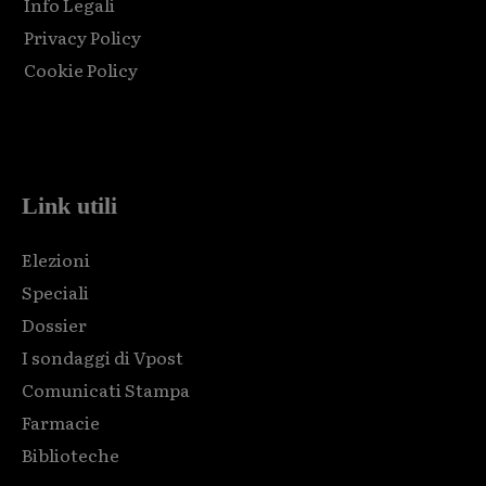
Info Legali
Privacy Policy
Cookie Policy
Html code here! Replace this with any non empty raw html
code and that's it.
Link utili
Elezioni
Speciali
Dossier
I sondaggi di Vpost
Comunicati Stampa
Farmacie
Biblioteche