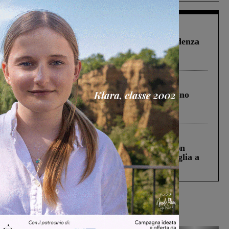
Figline Incisa Valdarno
1 Agosto 2026
Piscina di Figline finanziata oltre la scadenza
Pnrr, il gruppo di Fratelli d’Italia: “Un
ringraziamento al Governo”
Cronaca
4 Agosto 2026
Un anno fa la strage in A1 in cui morirono
Gianni, Giulia e Franco. Lo schianto, il
processo, lo stop ai sorpassi fra tir....
Cronaca
3 Agosto 2026
Scomparso da una struttura di Castiglion
Fiorentino l’uomo che aveva ucciso la figlia a
Levane nel 2020