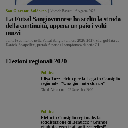
San Giovanni Valdarno
Michele Bossini
-
6 Agosto 2026
La Futsal Sangiovannese ha scelto la strada
della continuità, appena un paio i volti
nuovi
Tante le conferme nella Futsal Sangiovannese 2026-2027, che, guidata da
Daniele Scarpellini, prenderà parte al campionato di serie C1...
Elezioni regionali 2020
Politica
Elisa Tozzi eletta per la Lega in Consiglio
regionale: “Una giornata storica”
Glenda Venturini
-
22 Settembre 2020
Politica
Eletto in Consiglio regionale, la
soddisfazione di Benucci: “Grande
risultato, grazie ai tanti reggellesi”