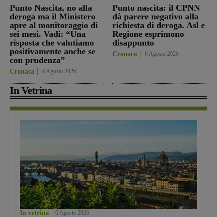
Punto Nascita, no alla
Punto nascita: il CPNN
deroga ma il Ministero
dà parere negativo alla
apre al monitoraggio di
richiesta di deroga. Asl e
sei mesi. Vadi: “Una
Regione esprimono
risposta che valutiamo
disappunto
positivamente anche se
Cronaca
6 Agosto 2026
con prudenza”
Cronaca
6 Agosto 2026
In Vetrina
In vetrina
6 Agosto 2026