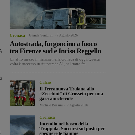
Cronaca
Glenda Venturini
-
7 Agosto 2026
Autostrada, furgoncino a fuoco
tra Firenze sud e Incisa Reggello
tà
Un altro mezzo in fiamme nella cronaca di oggi. Questa
volta è successo in Autostrada A1, nel tratto fra...
a
Calcio
Il Terranuova Traiana allo
“Zecchini” di Grosseto per una
gara amichevole
Michele Bossini
-
7 Agosto 2026
Cronaca
Incendio nel bosco della
Trappola. Soccorsi sul posto per
l
spegnere le fiamme