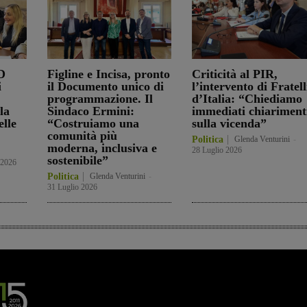
D
Figline e Incisa, pronto
Criticità al PIR,
i
il Documento unico di
l’intervento di Fratell
programmazione. Il
d’Italia: “Chiediamo
la
Sindaco Ermini:
immediati chiariment
elle
“Costruiamo una
sulla vicenda”
comunità più
Politica
Glenda Venturini
-
moderna, inclusiva e
28 Luglio 2026
sostenibile”
 2026
Politica
Glenda Venturini
-
31 Luglio 2026