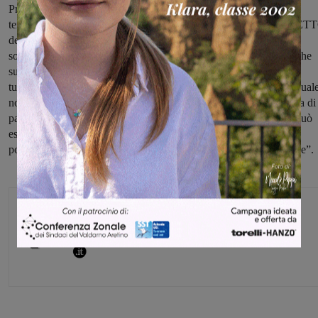
Presidio Sanitario Ospedaliero Serristori, dei beni comuni, del
territorio, del trasporto pubblico locale e SENZA ALCUN RISPET
dei diritti civili e
sociali, di nuovi spazi di socialità e di aggregazione, nuove politiche
sullo sport, sulle
tutele del lavoro, sulla scuola pubblica. Un sistema di potere nel qual
non c’è stato alcun ricambio negli anni della classe dirigente, priva di
passione civile, idealità e valori dei quali una destra fascista non può
essere l’alternativa poiché neoliberista, autoritaria, sovranista e
populista, compromessa anch’essa al mercato e alle grandi imprese”.
Monica Campani
Direttore