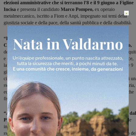
elezioni amministrative che si terranno l’8 e il 9 giugno a Figline
Incisa
e presenta il candidato
Marco Pompeo,
ex operaio
×
metalmeccanico, iscritto a Fiom e Anpi, impegnato sui temi della
giustizia sociale e della pace, della sanità pubblica e della disabilità.
“La Sinistra per l’alternativa, ispirandosi ai valori della
Costituzione Repubblicana, della Resistenza, dell’antifascismo,
dell’antirazzismo, della lotta alle mafie, dell’ambientalismo, dell’equi
e della giustizia sociale, della solidarietà e dell’inclusione della pace,
lavoro, democrazia, si presenta alle elezioni amministrative del 8 e 9
giugno 2024 nel Comune di Figline Incisa Valdarno. Chiede ai
cittadini il loro voto affinché nel governo del Comune si determini un
svolta netta e si giri pagina: con una nuova politica, sociale, sanitaria,
economica, ecologica, ambientale nel territorio e per nuove politiche
fiscali e tariffarie, più solidali, inclusive e trasparenti”.
“A Figline Incisa esiste un sistema politico bloccato, sostenuto dal
PD espressione
esclusiva di poteri forti,
legato agli interessi delle
imprese, al mercato, alle privatizzazioni ed esternalizzazioni, alla
svendita del sistema sanitario locale pubblico, allo smantellamento de