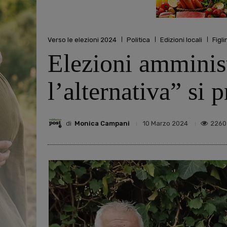
Verso le elezioni 2024
Politica
Edizioni locali
Figl
Elezioni amminist
l’alternativa” si
di
Monica Campani
2260
10 Marzo 2024