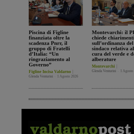
Piscina di Figline
Montevarchi: il P
finanziata oltre la
chiede chiariment
scadenza Pnrr, il
sull’ordinanza del
gruppo di Fratelli
sindaco relativa al
d’Italia: “Un
cura del verde e d
ringraziamento al
alberature
Governo”
Montevarchi
Glenda Venturini
-
1 Agosto
Figline Incisa Valdarno
Glenda Venturini
-
1 Agosto 2026