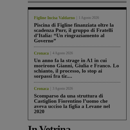
Figline Incisa Valdarno
1 Agosto 2026
Piscina di Figline finanziata oltre la
scadenza Pnrr, il gruppo di Fratelli
d’Italia: “Un ringraziamento al
Governo”
Cronaca
4 Agosto 2026
Un anno fa la strage in A1 in cui
morirono Gianni, Giulia e Franco. Lo
schianto, il processo, lo stop ai
sorpassi fra tir....
Cronaca
3 Agosto 2026
Scomparso da una struttura di
Castiglion Fiorentino l’uomo che
aveva ucciso la figlia a Levane nel
2020
In Vetrina