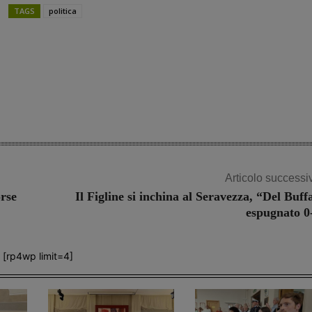
TAGS
politica
Share
Articolo successi
rse
Il Figline si inchina al Seravezza, “Del Buff
espugnato 0
[rp4wp limit=4]