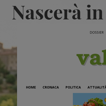
DOSSIER
HOME
CRONACA
POLITICA
ATTUALIT