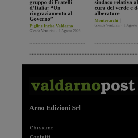
gruppo di Fratelli
sindaco relativa al
d’Italia: “Un
cura del verde e d
ringraziamento al
alberature
Governo”
Montevarchi
Glenda Venturini
-
1 Agosto
Figline Incisa Valdarno
Glenda Venturini
-
1 Agosto 2026
Arno Edizioni Srl
Chi siamo
Contatti