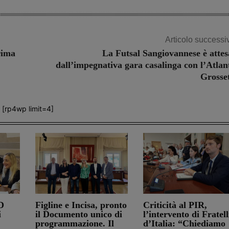
Articolo successi
rima
La Futsal Sangiovannese è atte
dall’impegnativa gara casalinga con l’Atlan
Grosse
[rp4wp limit=4]
D
Figline e Incisa, pronto
Criticità al PIR,
i
il Documento unico di
l’intervento di Fratell
programmazione. Il
d’Italia: “Chiediamo