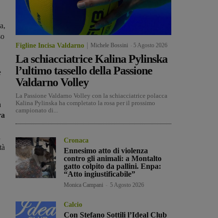
a,
so
Figline Incisa Valdarno
Michele Bossini
-
5 Agosto 2026
La schiacciatrice Kalina Pylinska
l’ultimo tassello della Passione
è
Valdarno Volley
La Passione Valdarno Volley con la schiacciatrice polacca
Kalina Pylinska ha completato la rosa per il prossimo
a
campionato di...
ra
i
Cronaca
à
Ennesimo atto di violenza
contro gli animali: a Montalto
gatto colpito da pallini. Enpa:
“Atto ingiustificabile”
Monica Campani
-
5 Agosto 2026
Calcio
Con Stefano Sottili l’Ideal Club