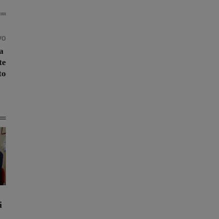
vo
sa
te
to
i