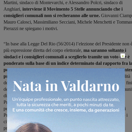
Martini, sindaco di Montevarchi, e Alessandro Polcri, sindaco di
Anghiari,
interviene il Movimento 5 Stelle annunciando che i
consiglieri comunali non si recheranno alle urne.
Giovanni Ciamp
Mauro Calosci, Massimiliano Secciani, Michele Menchetti e Tomma
Pierazzi ne spiegano i motivi.
“In base alla Legge Del Rio (56/2014) l’elezione del Presidente non 
più espressione diretta del corpo elettorale,
ma saranno soltanto i
×
sindaci e i consiglieri comunali a sceglierlo tramite un voto che è
ponderato sulla base di un indice determinato dal rapporto fra l
popolazione del proprio comune rappresentato e quella dell’inte
provincia
. Il Movimento 5 Stelle si è sempre battuto per la centralità
dei “comuni”, ricordando in più occasioni il loro ruolo decisivo ai fin
del rilancio del sistema economico e della tenuta sociale delle comunit
di riferimento, ovviamente partendo dall’abolizione delle stesse
Province. Ad oggi invece abbiamo una situazione che è andata
peggiorando proprio a seguito della legge Del Rio, poiché gli Enti
Provinciali esistono ancora, sono stati depotenziati, ma soprattutto i
cittadini non possono più scegliere né Presidente né consiglieri
provinciali tramite elezione diretta”.