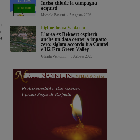
Incisa chiude la campagna
acquisti
Michele Bossini
-
5 Agosto 2026
a
o
Figline Incisa Valdarno
ni.
L’area ex Bekaert ospiterà
 è
anche un data center a impatto
zero: siglato accordo fra Comtel
e H2-Era Green Valley
Glenda Venturini
-
5 Agosto 2026
on