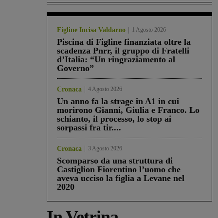
Figline Incisa Valdarno
1 Agosto 2026
Piscina di Figline finanziata oltre la
scadenza Pnrr, il gruppo di Fratelli
d’Italia: “Un ringraziamento al
Governo”
Cronaca
4 Agosto 2026
Un anno fa la strage in A1 in cui
morirono Gianni, Giulia e Franco. Lo
schianto, il processo, lo stop ai
sorpassi fra tir....
Cronaca
3 Agosto 2026
Scomparso da una struttura di
Castiglion Fiorentino l’uomo che
aveva ucciso la figlia a Levane nel
2020
In Vetrina