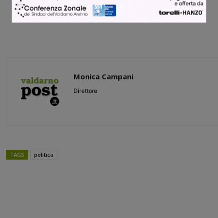
Monica Campani
Direttore
TAGS
politica
Share