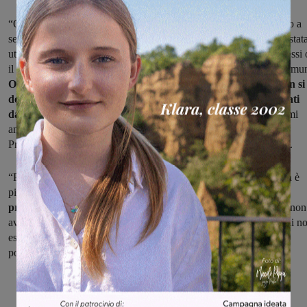
“Oltre al danno la beffa, visto che nella nostra Provincia di Arezzo a
seguito della legge Del Rio, la carica istituzionale di Presidente è stat
utilizzata per passerelle personali al solo fine di promuovere se stessi 
il partito di appartenenza senza mai darsi l’obiettivo di aiutare i comu
Ovviamente questo è potuto accadere perché il Presidente non si
dovuto più preoccupare del “consenso” dei cittadini penalizzati
dalle scelte della Provincia di Arezzo.
Anzi specie in questi ultimi
anni abbiamo visto venir meno anche la terzietà della figura del
Presidente della Provincia, spesso litigiosa con i ‘primi cittadini’ ”.
“Per tutte queste motivazioni, in particolare per l’elezione che non è
più diretta,
i consiglieri comunali del Movimento 5 Stelle della
provincia di Arezzo non parteciperanno al voto.
Infatti oltre a non
aver nessun nostro candidato alla carica di Presidente, riteniamo di n
essere nelle condizioni di potersi sentire rappresentati dalle forze
politiche che sosterranno le candidature presentate”.