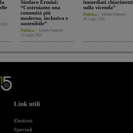
la
Sindaco Ermini:
immediati chiariment
elle
“Costruiamo una
sulla vicenda”
comunità più
Politica
Glenda Venturini
-
moderna, inclusiva e
28 Luglio 2026
sostenibile”
 2026
Politica
Glenda Venturini
-
31 Luglio 2026
Link utili
Elezioni
Speciali