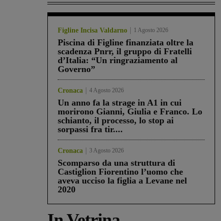
Figline Incisa Valdarno
1 Agosto 2026
Piscina di Figline finanziata oltre la
scadenza Pnrr, il gruppo di Fratelli
d’Italia: “Un ringraziamento al
Governo”
Cronaca
4 Agosto 2026
Un anno fa la strage in A1 in cui
morirono Gianni, Giulia e Franco. Lo
schianto, il processo, lo stop ai
sorpassi fra tir....
Cronaca
3 Agosto 2026
Scomparso da una struttura di
Castiglion Fiorentino l’uomo che
aveva ucciso la figlia a Levane nel
2020
In Vetrina