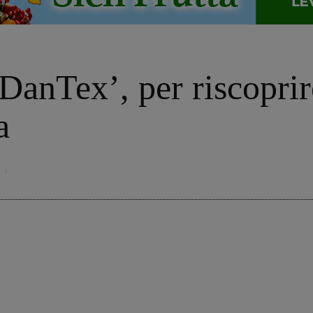
DanTex’, per riscoprire
a