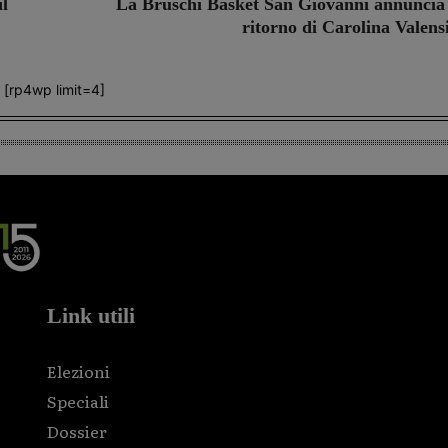
il
La Bruschi Basket San Giovanni annuncia 
ritorno di Carolina Valens
[rp4wp limit=4]
Link utili
Elezioni
Speciali
Dossier