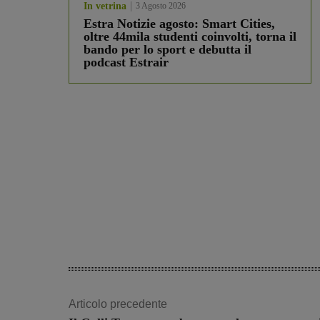
In vetrina
3 Agosto 2026
Estra Notizie agosto: Smart Cities,
oltre 44mila studenti coinvolti, torna il
bando per lo sport e debutta il
podcast Estrair
Articolo precedente