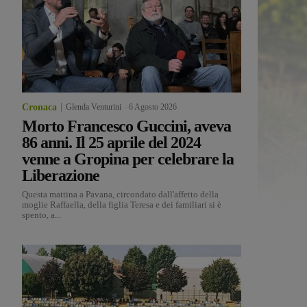
Cronaca
Glenda Venturini
-
6 Agosto 2026
Morto Francesco Guccini, aveva
86 anni. Il 25 aprile del 2024
venne a Gropina per celebrare la
Liberazione
Questa mattina a Pavana, circondato dall'affetto della
moglie Raffaella, della figlia Teresa e dei familiari si è
spento, a...