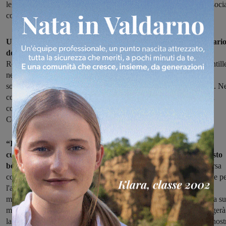
legato al teatro, e ha deciso di coinvolgere anche i giovani con il soci
contest per la gestione della pagina Instagram
Un omaggio a Dante in occasione del settecentesimo anniversari
della sua morte
. Il Teatro Excelsior e la Compagnia dell’Orsa, a
Reggello, celebrano il sommo poeta con il progetto “DanTex-Scintill
nella selva oscura” con il patrocinio del comune di Reggello e il
sostegno della Banca di Credito Cooperativo Valdarno Fiorentino. N
corso del 2021 saranno numerosi gli eventi che coinvolgeranno la
comunità locale per riscoprire l’attualità e l’incanto della Divina
Commedia, opera che appartiene al bagaglio culturale di tutti.
“In occasione del Dantedì – ha commentato l’Assessore alla
cultura Adele Bartolini – è per noi un piacere presentare questo
bellissimo progetto
che sta portando avanti la Compagnia dell'Orsa
con il Teatro Excelsior. Anche quest'anno è un anno molto difficile p
l'arte e la cultura in Italia, ma, anche a Reggello, non potevano
mancare occasioni per omaggiare il Sommo Poeta a 700 anni dalla s
morte. Questo progetto si svilupperà durante tutto l'anno, coinvolgerà
la scuola e le realtà culturali del nostro territorio ed avrà quindi il nost