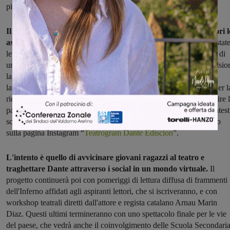
pieno sostegno".
Il progetto è iniziato con un sondaggio pubblico per tirare fuori l
assonanze tra l’Inferno dantesco e l'attualità
. Numerose sono stat
le risposte pervenute che saranno utili proprio per la realizzazione di
una creazione teatrale che coinvolgerà i laboratori del teatro Excelsior
la Compagnia dell’Orsa e le realtà artistiche locali. È stato inoltre
lanciato un social contest destinato ai giovani tra i 15 e i 19 anni per l
ricerca di tre ragazzi che si occuperanno di creare contenuti e gestire 
pagina Instagram del laboratorio teatrale per gli adolescenti. Il contest
scadrà il 31 marzo, le informazioni per la partecipazione si trovano
sulla pagina Instagram “
Teatrogram Dante Ediscion
”.
L'intento è quello di avvicinare giovani ragazzi al teatro e
traghettare Dante attraverso i social in un mondo virtuale.
Il
progetto continuerà poi con pomeriggi di lettura diffusa di frammenti
dell'Inferno affidati agli aspiranti lettori, che si iscriveranno, e con
workshop teatrali diretti dall'attore e regista catalano Arnau Marin
Diaz. Questi ultimi termineranno con uno spettacolo finale per le vie
del paese, che vedrà anche il coinvolgimento delle Scuola Secondari