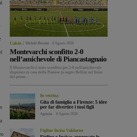
al
o
e
Calcio
Michele Bossini
-
6 Agosto 2026
Montevarchi sconfitto 2-0
el
nell’amichevole di Piancastagnaio
Il Montevarchi è stato sconfitto per 2-0 nell'amichevole
disputata in casa della Pianese (a segno Bellini sul finire
del primo...
In vetrina
Gita di famiglia a Firenze: 5 idee
per far divertire i tuoi figli
er
Agenzia
-
6 Agosto 2026
ua
Figline Incisa Valdarno
ro
Figline e Incisa: approvate le