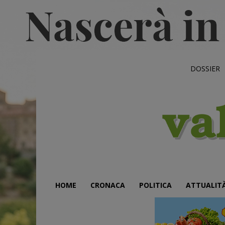
DOSSIER
HOME
CRONACA
POLITICA
ATTUALIT