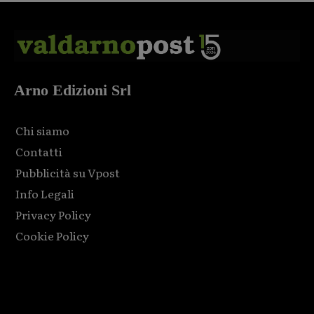
Arno Edizioni Srl
Chi siamo
Contatti
Pubblicità su Vpost
Info Legali
Privacy Policy
Cookie Policy
Html code here! Replace this with any non empty raw html
code and that's it.