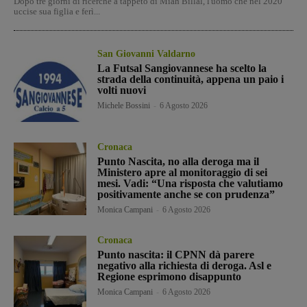
Dopo tre giorni di ricerche a tappeto di Miah Billal, l'uomo che nel 2020
uccise sua figlia e ferì...
San Giovanni Valdarno
La Futsal Sangiovannese ha scelto la
strada della continuità, appena un paio i
volti nuovi
Michele Bossini
-
6 Agosto 2026
Cronaca
Punto Nascita, no alla deroga ma il
Ministero apre al monitoraggio di sei
mesi. Vadi: “Una risposta che valutiamo
positivamente anche se con prudenza”
Monica Campani
-
6 Agosto 2026
Cronaca
Punto nascita: il CPNN dà parere
negativo alla richiesta di deroga. Asl e
Regione esprimono disappunto
Monica Campani
-
6 Agosto 2026