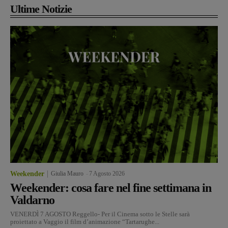
Ultime Notizie
Weekender
Giulia Mauro
-
7 Agosto 2026
Weekender: cosa fare nel fine settimana in
Valdarno
VENERDÌ 7 AGOSTO Reggello- Per il Cinema sotto le Stelle sarà
proiettato a Vaggio il film d’animazione “Tartarughe...