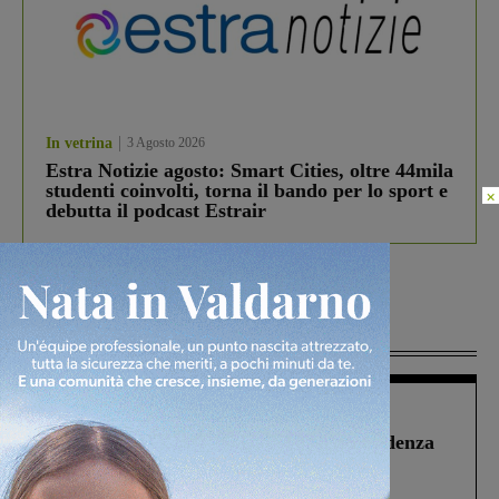
In vetrina
3 Agosto 2026
Estra Notizie agosto: Smart Cities, oltre 44mila
studenti coinvolti, torna il bando per lo sport e
×
debutta il podcast Estrair
Più lette
Figline Incisa Valdarno
1 Agosto 2026
Piscina di Figline finanziata oltre la scadenza
Pnrr, il gruppo di Fratelli d’Italia: “Un
ringraziamento al Governo”