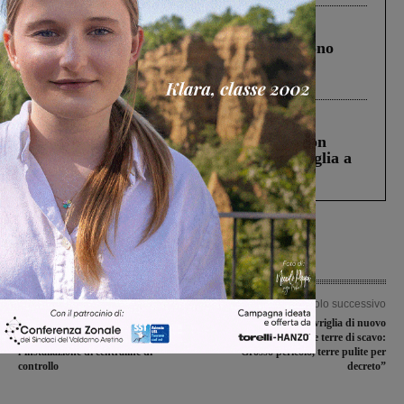
Cronaca
4 Agosto 2026
Un anno fa la strage in A1 in cui morirono
Gianni, Giulia e Franco. Lo schianto, il
processo, lo stop ai sorpassi fra tir....
Cronaca
3 Agosto 2026
Scomparso da una struttura di Castiglion
Fiorentino l’uomo che aveva ucciso la figlia a
Levane nel 2020
Articolo precedente
Articolo successivo
Qualità dell’aria: approvata in
Tav, il M5S di Cavriglia di nuovo
consiglio una mozione per
all’attacco sulle terre di scavo:
l’installazione di centraline di
“Grosso pericolo, terre pulite per
controllo
decreto”