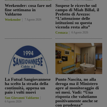
Weekender: cosa fare nel
Sospese le ricerche sul
fine settimana in
campo di Miah Billal, il
Valdarno
Prefetto di Arezzo:
“L’attenzione delle
Weekender
7 Agosto 2026
istituzioni su questa
vicenda resta alta”
Cronaca
6 Agosto 2026
La Futsal Sangiovannese
Punto Nascita, no alla
ha scelto la strada della
deroga ma il Ministero
continuità, appena un
apre al monitoraggio di
paio i volti nuovi
sei mesi. Vadi: “Una
risposta che valutiamo
San Giovanni Valdarno
positivamente anche se
6 Agosto 2026
con prudenza”