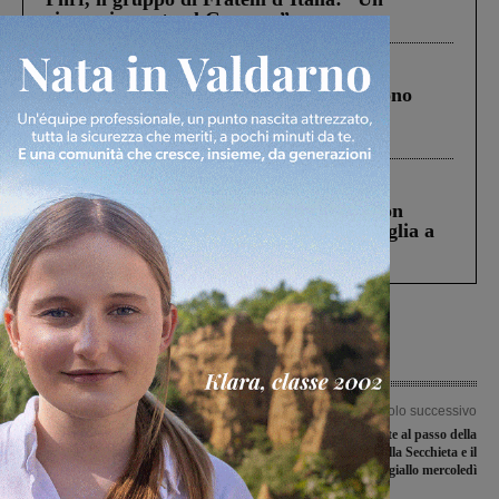
ringraziamento al Governo”
Cronaca
4 Agosto 2026
Un anno fa la strage in A1 in cui morirono
Gianni, Giulia e Franco. Lo schianto, il
processo, lo stop ai sorpassi fra tir....
Cronaca
3 Agosto 2026
Scomparso da una struttura di Castiglion
Fiorentino l’uomo che aveva ucciso la figlia a
Levane nel 2020
Articolo precedente
Articolo successivo
Scontro nella notte fra pullman e
Prime nevicate al passo della
furgone a Pieve a Maiano: due
Consuma, sulla Secchieta e il
persone ferite
Pratomagno. Codice giallo mercoledì