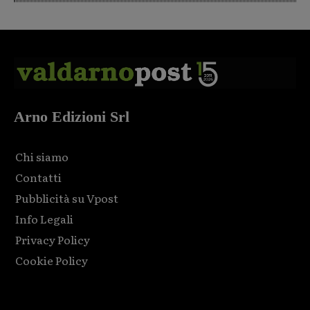
Arno Edizioni Srl
Chi siamo
Contatti
Pubblicità su Vpost
Info Legali
Privacy Policy
Cookie Policy
Html code here! Replace this with any non empty raw html
code and that's it.