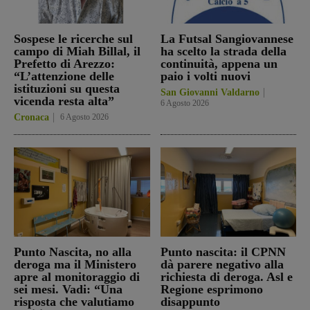
Sospese le ricerche sul
La Futsal Sangiovannese
campo di Miah Billal, il
ha scelto la strada della
Prefetto di Arezzo:
continuità, appena un
“L’attenzione delle
paio i volti nuovi
istituzioni su questa
San Giovanni Valdarno
vicenda resta alta”
6 Agosto 2026
Cronaca
6 Agosto 2026
Punto Nascita, no alla
Punto nascita: il CPNN
deroga ma il Ministero
dà parere negativo alla
apre al monitoraggio di
richiesta di deroga. Asl e
sei mesi. Vadi: “Una
Regione esprimono
risposta che valutiamo
disappunto