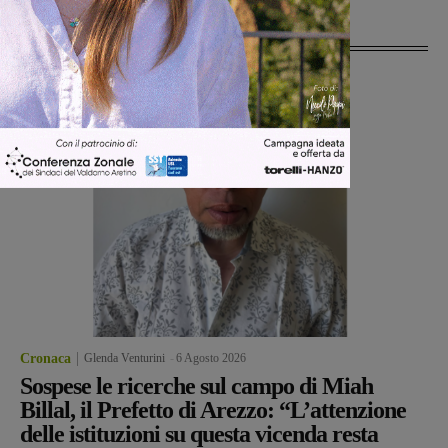
Ultime Notizie
Cronaca
Glenda Venturini
-
6 Agosto 2026
Sospese le ricerche sul campo di Miah
Billal, il Prefetto di Arezzo: “L’attenzione
delle istituzioni su questa vicenda resta