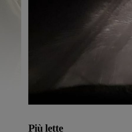
Più lette