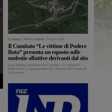
Cronaca
Monica Campani
-
6 Agosto 2026
Il Comitato “Le vittime di Podere
Rota” presenta un esposto sulle
molestie olfattive derivanti dal sito
Catia Naldini, presidente del Comitato "Le vittime di
Podere Rota" e rappresentante dei cittadini del Comune di
S. Giovanni...
i