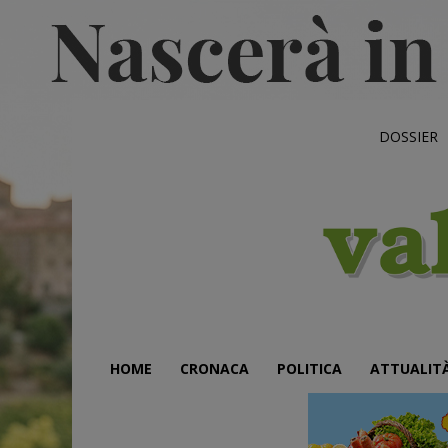
DOSSIER
HOME
CRONACA
POLITICA
ATTUALIT