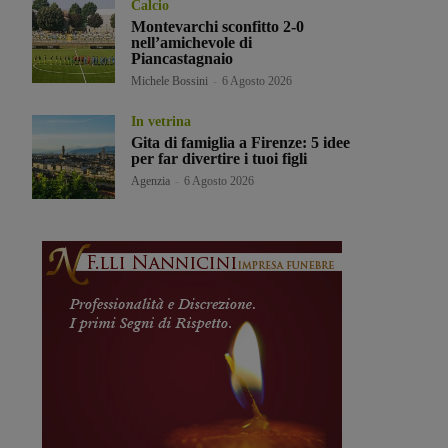
Calcio
Montevarchi sconfitto 2-0
nell’amichevole di
Piancastagnaio
Michele Bossini
-
6 Agosto 2026
In vetrina
Gita di famiglia a Firenze: 5 idee
per far divertire i tuoi figli
Agenzia
-
6 Agosto 2026