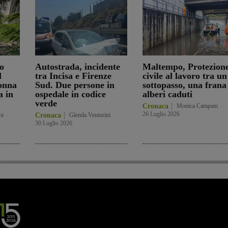
o
Autostrada, incidente
Maltempo, Protezion
l
tra Incisa e Firenze
civile al lavoro tra un
onna
Sud. Due persone in
sottopasso, una frana
a in
ospedale in codice
alberi caduti
verde
Cronaca
Monica Campani
-
26 Luglio 2026
ni
-
Cronaca
Glenda Venturini
-
30 Luglio 2026