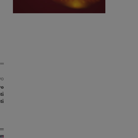
vo
vo
ti
ti