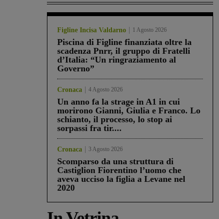
Figline Incisa Valdarno
1 Agosto 2026
Piscina di Figline finanziata oltre la
scadenza Pnrr, il gruppo di Fratelli
d’Italia: “Un ringraziamento al
Governo”
Cronaca
4 Agosto 2026
Un anno fa la strage in A1 in cui
morirono Gianni, Giulia e Franco. Lo
schianto, il processo, lo stop ai
sorpassi fra tir....
Cronaca
3 Agosto 2026
Scomparso da una struttura di
Castiglion Fiorentino l’uomo che
aveva ucciso la figlia a Levane nel
2020
In Vetrina