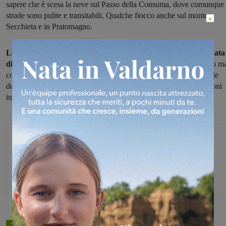
sapere che è scesa la neve sul Passo della Consuma, dove comunque 
strade sono pulite e transitabili. Qualche fiocco anche sul monte
×
Secchieta e in Pratomagno.
L’allerta neve di colore giallo sarà in vigore invece nella giornata
di domani, mercoledì 18 gennaio
, anche nella zona del Valdarno m
comunque a quote collinari e montane. La Sala di Protezione civile
della Città Metropolitana di Firenze ricorda l’obbligo delle dotazioni
invernali a bordo e raccomanda la massima attenzione alla guida.
Glenda Venturini
Capo redattore
TAGS
cronaca