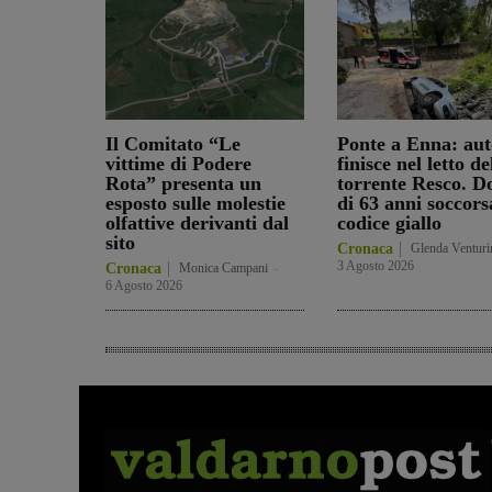
Il Comitato “Le
Ponte a Enna: aut
vittime di Podere
finisce nel letto de
Rota” presenta un
torrente Resco. D
esposto sulle molestie
di 63 anni soccors
olfattive derivanti dal
codice giallo
sito
Cronaca
Glenda Venturi
3 Agosto 2026
Cronaca
Monica Campani
-
6 Agosto 2026