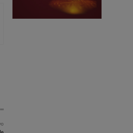
vo
lo