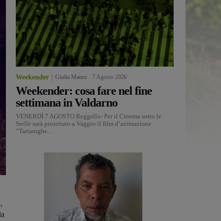
Weekender
Giulia Mauro
-
7 Agosto 2026
Weekender: cosa fare nel fine
settimana in Valdarno
VENERDÌ 7 AGOSTO Reggello- Per il Cinema sotto le
Stelle sarà proiettato a Vaggio il film d’animazione
“Tartarughe...
o
,
la