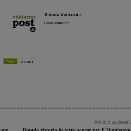
Glenda Venturini
Capo redattore
TAGS
cronaca
Share
Articolo successi
vane
Doppia vittoria in terra senese per il Tennistavo