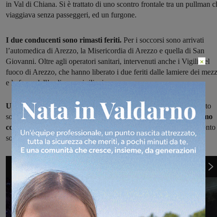
in Val di Chiana. Si è trattato di uno scontro frontale tra un pullman c
viaggiava senza passeggeri, ed un furgone.
I due conducenti sono rimasti feriti.
Per i soccorsi sono arrivati
l’automedica di Arezzo, la Misericordia di Arezzo e quella di San
×
Giovanni. Oltre agli operatori sanitari, intervenuti anche i Vigili del
fuoco di Arezzo, che hanno liberato i due feriti dalle lamiere dei mezz
e le forze dell’ordine per i rilievi.
Un uomo di 48 anni è stato trasportato in codice giallo
al pronto
soccorso dell’ospedale della Gruccia di Montevarchi.
L’altro uomo
coinvolto, un 56enne, è stato trasportato in codice giallo
al pronto
soccorso dell’ospedale San Donato ad Arezzo.
1
di 3