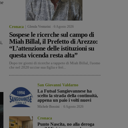
he
Cronaca
Glenda Venturini
-
6 Agosto 2026
Sospese le ricerche sul campo di
Miah Billal, il Prefetto di Arezzo:
i,
“L’attenzione delle istituzioni su
questa vicenda resta alta”
Dopo tre giorni di ricerche a tappeto di Miah Billal, l'uomo
che nel 2020 uccise sua figlia e ferì...
San Giovanni Valdarno
La Futsal Sangiovannese ha
scelto la strada della continuità,
appena un paio i volti nuovi
Michele Bossini
-
6 Agosto 2026
Cronaca
Punto Nascita, no alla deroga