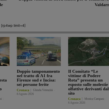
de
Valdar
[rp4wp limit=4]
Doppio tamponamento
Il Comitato “Le
nel tratto di A1 fra
vittime di Podere
esta
Firenze sud e Incisa:
Rota” presenta un
sei persone ferite
esposto sulle molestie
o
olfattive derivanti dal
Cronaca
Glenda Venturini
-
sito
6 Agosto 2026
ni
-
Cronaca
Monica Campani
-
6 Agosto 2026