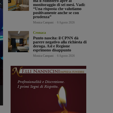
ma il Ministero apre al
monitoraggio di sei mesi. Vadi:
“Una risposta che valutiamo
positivamente anche se con
prudenza”
Monica Campani
-
6 Agosto 2026
Cronaca
Punto nascita: il CPNN dà
parere negativo alla richiesta di
deroga. Asl e Regione
esprimono disappunto
Monica Campani
-
6 Agosto 2026