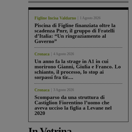
Figline Incisa Valdarno
1 Agosto 2026
Piscina di Figline finanziata oltre la
scadenza Pnrr, il gruppo di Fratelli
d’Italia: “Un ringraziamento al
Governo”
Cronaca
4 Agosto 2026
Un anno fa la strage in A1 in cui
morirono Gianni, Giulia e Franco. Lo
schianto, il processo, lo stop ai
sorpassi fra tir....
Cronaca
3 Agosto 2026
Scomparso da una struttura di
Castiglion Fiorentino l’uomo che
aveva ucciso la figlia a Levane nel
2020
In Vetrina