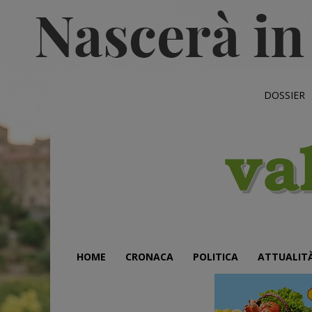
DOSSIER
HOME
CRONACA
POLITICA
ATTUALIT