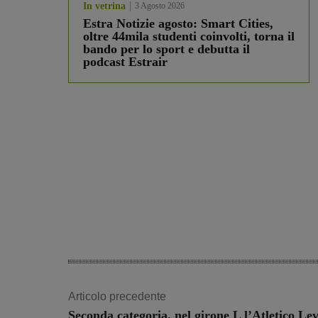
In vetrina
3 Agosto 2026
Estra Notizie agosto: Smart Cities,
oltre 44mila studenti coinvolti, torna il
bando per lo sport e debutta il
podcast Estrair
Articolo precedente
Seconda categoria, nel girone L l’Atletico Le