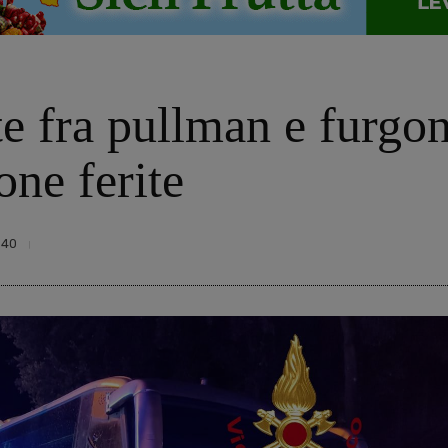
te fra pullman e furgon
ne ferite
940