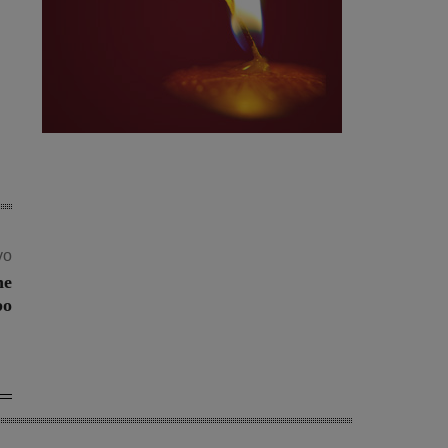
vo
ne
po