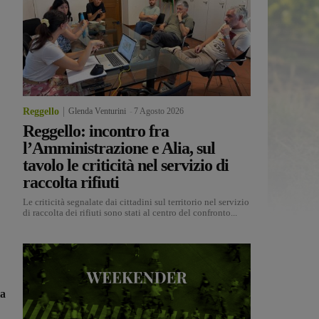
Reggello
Glenda Venturini
-
7 Agosto 2026
Reggello: incontro fra
l’Amministrazione e Alia, sul
tavolo le criticità nel servizio di
raccolta rifiuti
Le criticità segnalate dai cittadini sul territorio nel servizio
di raccolta dei rifiuti sono stati al centro del confronto...
la