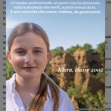
particolare da molti studenti, è stata potenziata. Dopo i forti disagi ch
ci sono stati ieri, quando i passeggeri sono stati fatti scendere a
Ponticino poco prima di Arezzo per evitare il sovraffollamento, la
Regione è subito intervenuta per sollecitare Trenitalia a potenziare i
treni e a pretenderne la puntualità.
“Il bacino del Valdarno e di Arezzo – spiega l’assessore regionale
ai trasporti Stefano Baccelli
– in quella fascia oraria è uno dei più
utilizzati per gli spostamenti degli studenti delle scuole superiori. Ci
sono poche tratte dove il servizio ferroviario è così utilizzato dagli
studenti. Per questo è fondamentale che il servizio funzioni. Abbiamo
quindi richiesto a Trenitalia immediate verifiche rispetto alle
segnalazioni e azioni specifiche per evitare il ripetersi di questa critici
oltre che attenzione nella gestione dei flussi nelle stazioni principali”.
Da questa mattina, dunque, il treno in questione è stato rinforza
mentre l’altro regionale,
il 4099 oggetto di polemiche nei giorni
scorsi perché in ritardo, è partito regolarmente in orario facendo
servizio come primo treno nelle stazioni principali. “Come già detto –
conclude Baccelli – una delle nostre priorità è che il servizio trasport