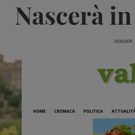
DOSSIER
HOME
CRONACA
POLITICA
ATTUALIT