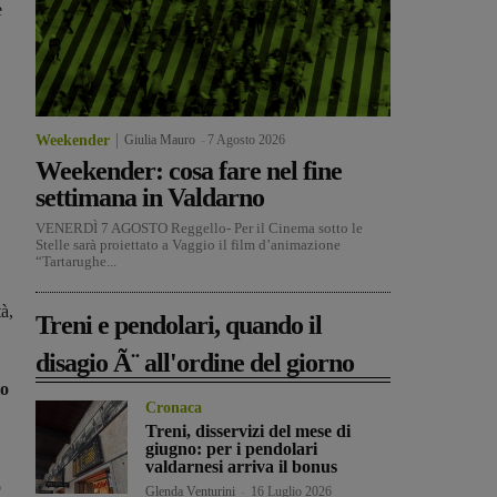
e
Weekender
Giulia Mauro
-
7 Agosto 2026
Weekender: cosa fare nel fine
settimana in Valdarno
VENERDÌ 7 AGOSTO Reggello- Per il Cinema sotto le
Stelle sarà proiettato a Vaggio il film d’animazione
“Tartarughe...
tà,
Treni e pendolari, quando il
disagio Ã¨ all'ordine del giorno
to
Cronaca
Treni, disservizi del mese di
giugno: per i pendolari
valdarnesi arriva il bonus
o
Glenda Venturini
-
16 Luglio 2026