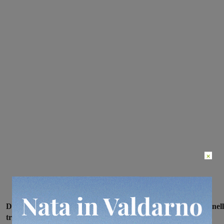
×
Da questa mattina la composizione del treno regionale 18739 nel
tratta Firenze – Arezzo,
utilizzato dai pendolari valdarnesi e in