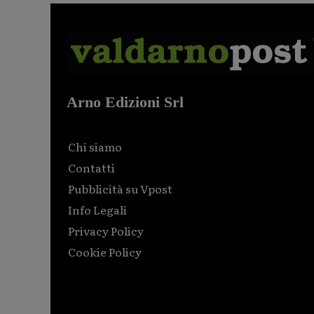
Arno Edizioni Srl
Chi siamo
Contatti
Pubblicità su Vpost
Info Legali
Privacy Policy
Cookie Policy
Html code here! Replace this with any non empty raw
html code and that's it.