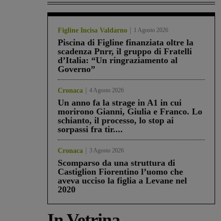
Figline Incisa Valdarno
1 Agosto 2026
Piscina di Figline finanziata oltre la
scadenza Pnrr, il gruppo di Fratelli
d’Italia: “Un ringraziamento al
Governo”
Cronaca
4 Agosto 2026
Un anno fa la strage in A1 in cui
morirono Gianni, Giulia e Franco. Lo
schianto, il processo, lo stop ai
sorpassi fra tir....
Cronaca
3 Agosto 2026
Scomparso da una struttura di
Castiglion Fiorentino l’uomo che
aveva ucciso la figlia a Levane nel
2020
In Vetrina