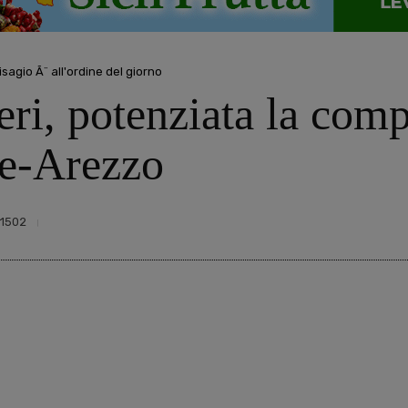
isagio Ã¨ all'ordine del giorno
eri, potenziata la comp
nze-Arezzo
1502