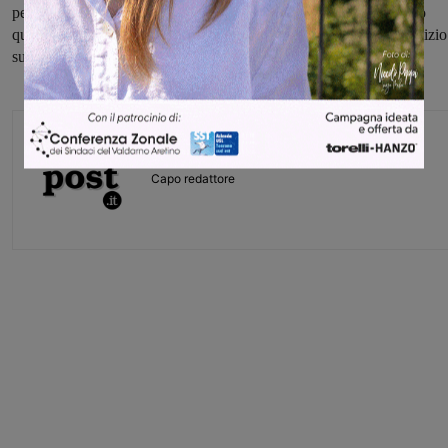
per i pendolari e in particolare per gli studenti funzioni, chiediamo
quindi a Trenitalia di monitorare con la massima attenzione il servizio
su questa tratta critica”.
Glenda Venturini
Capo redattore
Share