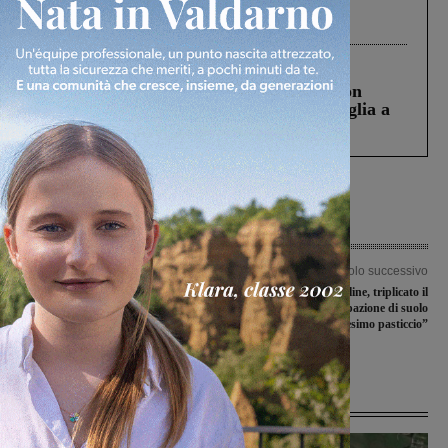
Gianni, Giulia e Franco. Lo schianto, il
processo, lo stop ai sorpassi fra tir....
Cronaca
3 Agosto 2026
Scomparso da una struttura di Castiglion
Fiorentino l’uomo che aveva ucciso la figlia a
Levane nel 2020
Articolo precedente
Articolo successivo
Variante di Troghi, il comune lavora
Tendoni e pensiline, triplicato il
all’incarico di progettazione.
canone per occupazione di suolo
Lorenzini: “Gestiamo direttamente
pubblico. Il Pd: “Ennesimo pasticcio”
l’opera”
Ultime Notizie