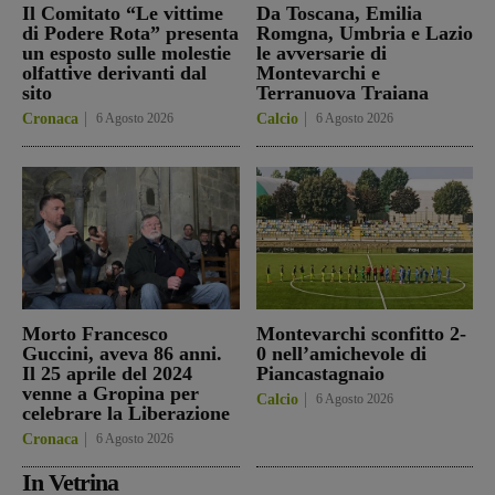
Il Comitato “Le vittime
Da Toscana, Emilia
di Podere Rota” presenta
Romgna, Umbria e Lazio
un esposto sulle molestie
le avversarie di
olfattive derivanti dal
Montevarchi e
sito
Terranuova Traiana
Cronaca
6 Agosto 2026
Calcio
6 Agosto 2026
Morto Francesco
Montevarchi sconfitto 2-
Guccini, aveva 86 anni.
0 nell’amichevole di
Il 25 aprile del 2024
Piancastagnaio
venne a Gropina per
Calcio
6 Agosto 2026
celebrare la Liberazione
Cronaca
6 Agosto 2026
In Vetrina