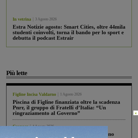
In vetrina
3 Agosto 2026
Estra Notizie agosto: Smart Cities, oltre 44mila
studenti coinvolti, torna il bando per lo sport e
debutta il podcast Estrair
Più lette
Figline Incisa Valdarno
1 Agosto 2026
Piscina di Figline finanziata oltre la scadenza
Pnrr, il gruppo di Fratelli d’Italia: “Un
ringraziamento al Governo”
×
Cronaca
4 Agosto 2026
Un anno fa la strage in A1 in cui morirono