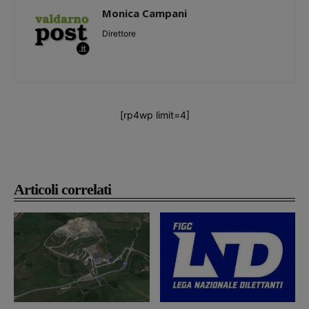
Monica Campani
Direttore
[rp4wp limit=4]
Articoli correlati