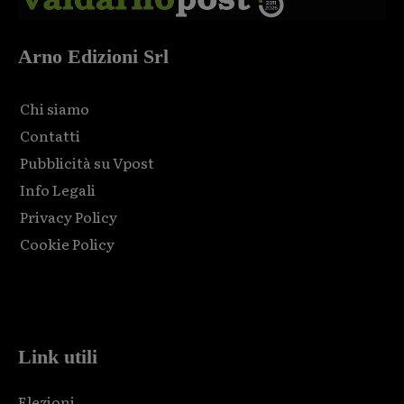
Arno Edizioni Srl
Chi siamo
Contatti
Pubblicità su Vpost
Info Legali
Privacy Policy
Cookie Policy
Html code here! Replace this with any non empty raw html
code and that's it.
Link utili
Elezioni