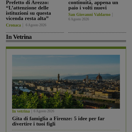
Prefetto di Arezzo:
continuità, appena un
“L’attenzione delle
paio i volti nuovi
istituzioni su questa
San Giovanni Valdarno
vicenda resta alta”
6 Agosto 2026
Cronaca
6 Agosto 2026
In Vetrina
In vetrina
6 Agosto 2026
Gita di famiglia a Firenze: 5 idee per far
divertire i tuoi figli