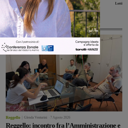
e scuola. Presto attiva la linea circolare
Lotti
urbana
Ultime Notizie
Reggello
Glenda Venturini
-
7 Agosto 2026
Reggello: incontro fra l’Amministrazione e