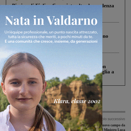
Piscina di Figline finanziata oltre la scadenza
Pnrr, il gruppo di Fratelli d’Italia: “Un
ringraziamento al Governo”
Cronaca
4 Agosto 2026
Un anno fa la strage in A1 in cui morirono
Gianni, Giulia e Franco. Lo schianto, il
processo, lo stop ai sorpassi fra tir....
Cronaca
3 Agosto 2026
Scomparso da una struttura di Castiglion
Fiorentino l’uomo che aveva ucciso la figlia a
Levane nel 2020
Articolo precedente
Articolo successivo
Varato il bilancio di previsione:
Taglio del nastro del nuovo campo da
invariate le risorse per sociale, cultura
golf, presente anche il Ministro Luca