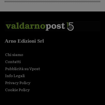
Arno Edizioni Srl
Chi siamo
Contatti
Pubblicità su Vpost
Info Legali
Privacy Policy
Cookie Policy
Html code here! Replace this with any non empty raw html
code and that's it.