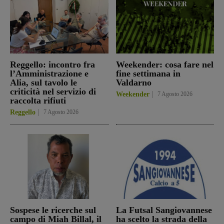
Reggello: incontro fra
Weekender: cosa fare nel
l’Amministrazione e
fine settimana in
Alia, sul tavolo le
Valdarno
criticità nel servizio di
Weekender
7 Agosto 2026
raccolta rifiuti
Reggello
7 Agosto 2026
Sospese le ricerche sul
La Futsal Sangiovannese
campo di Miah Billal, il
ha scelto la strada della