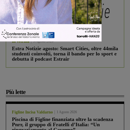
In vetrina
3 Agosto 2026
Estra Notizie agosto: Smart Cities, oltre 44mila
studenti coinvolti, torna il bando per lo sport e
debutta il podcast Estrair
Più lette
Figline Incisa Valdarno
1 Agosto 2026
Piscina di Figline finanziata oltre la scadenza
Pnrr, il gruppo di Fratelli d’Italia: “Un
ringraziamento al Governo”