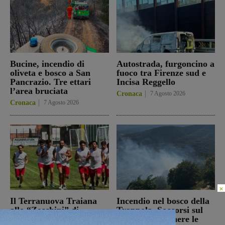
Bucine, incendio di
Autostrada, furgoncino a
oliveta e bosco a San
fuoco tra Firenze sud e
Pancrazio. Tre ettari
Incisa Reggello
l’area bruciata
Cronaca
7 Agosto 2026
Cronaca
7 Agosto 2026
×
Il Terranuova Traiana
Incendio nel bosco della
allo “Zecchini” di
Trappola. Soccorsi sul
Grosseto per una gara
posto per spegnere le