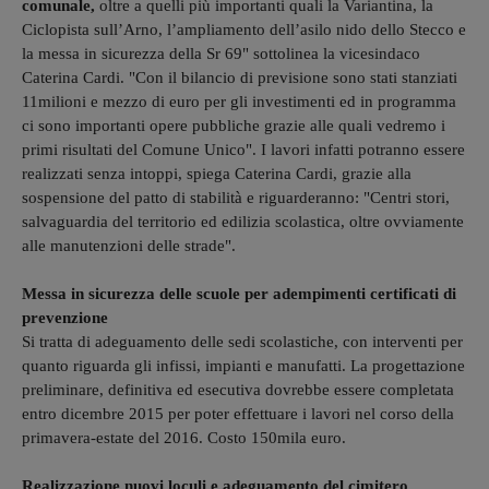
comunale,
oltre a quelli più importanti quali la Variantina, la
Ciclopista sull’Arno, l’ampliamento dell’asilo nido dello Stecco e
la messa in sicurezza della Sr 69" sottolinea la vicesindaco
Caterina Cardi. "Con il bilancio di previsione sono stati stanziati
11milioni e mezzo di euro per gli investimenti ed in programma
ci sono importanti opere pubbliche grazie alle quali vedremo i
primi risultati del Comune Unico". I lavori infatti potranno essere
realizzati senza intoppi, spiega Caterina Cardi, grazie alla
sospensione del patto di stabilità e riguarderanno: "Centri stori,
salvaguardia del territorio ed edilizia scolastica, oltre ovviamente
alle manutenzioni delle strade".
Messa in sicurezza delle scuole per adempimenti certificati di
prevenzione
Si tratta di adeguamento delle sedi scolastiche, con interventi per
quanto riguarda gli infissi, impianti e manufatti. La progettazione
preliminare, definitiva ed esecutiva dovrebbe essere completata
entro dicembre 2015 per poter effettuare i lavori nel corso della
primavera-estate del 2016. Costo 150mila euro.
Realizzazione nuovi loculi e adeguamento del cimitero