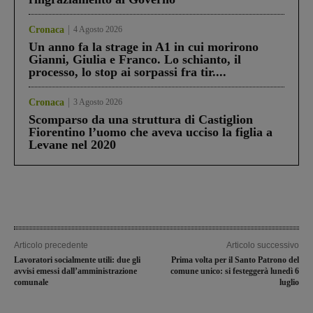
Cronaca
4 Agosto 2026
Un anno fa la strage in A1 in cui morirono
Gianni, Giulia e Franco. Lo schianto, il
processo, lo stop ai sorpassi fra tir....
Cronaca
3 Agosto 2026
Scomparso da una struttura di Castiglion
Fiorentino l’uomo che aveva ucciso la figlia a
Levane nel 2020
Articolo precedente
Articolo successivo
Lavoratori socialmente utili: due gli
Prima volta per il Santo Patrono del
avvisi emessi dall’amministrazione
comune unico: si festeggerà lunedì 6
comunale
luglio