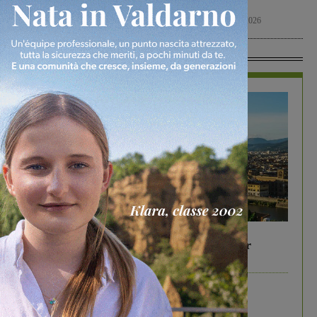
amichevole
fiamme
Calcio
7 Agosto 2026
Cronaca
7 Agosto 2026
In Vetrina
In vetrina
6 Agosto 2026
Gita di famiglia a Firenze: 5 idee per far
divertire i tuoi figli