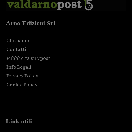
Arno Edizioni Srl
Chi siamo
Contatti
Pubblicità su Vpost
Info Legali
Privacy Policy
Cookie Policy
Html code here! Replace this with any non empty raw html
code and that's it.
Link utili