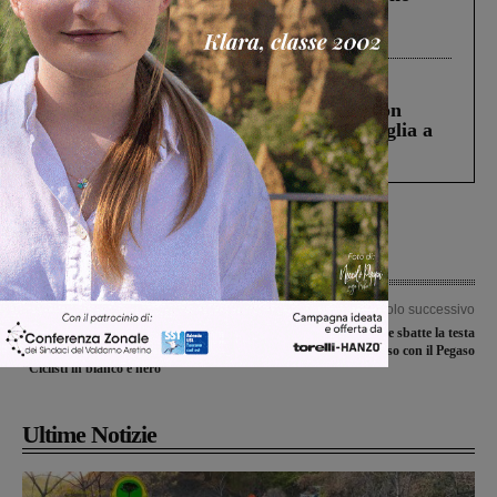
Gianni, Giulia e Franco. Lo schianto, il
processo, lo stop ai sorpassi fra tir....
Cronaca
3 Agosto 2026
Scomparso da una struttura di Castiglion
Fiorentino l’uomo che aveva ucciso la figlia a
Levane nel 2020
Articolo precedente
Articolo successivo
L’australiano Jack Beckinsale vince a
Cade dallo scaleo e sbatte la testa
San Leolino la seconda edizione del
sulla vasca, soccorso con il Pegaso
“Ciclisti in bianco e nero”
Ultime Notizie