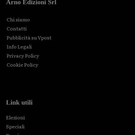
Arno Edizioni Srl
Chi siamo
Contatti
Pubblicità su Vpost
Info Legali
Privacy Policy
Cookie Policy
Html code here! Replace this with any non empty raw html
code and that's it.
Link utili
Elezioni
Speciali