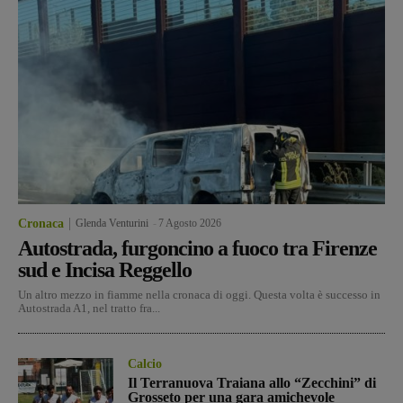
Cronaca
Glenda Venturini
-
7 Agosto 2026
Autostrada, furgoncino a fuoco tra Firenze
sud e Incisa Reggello
Un altro mezzo in fiamme nella cronaca di oggi. Questa volta è successo in
Autostrada A1, nel tratto fra...
Calcio
Il Terranuova Traiana allo “Zecchini” di
Grosseto per una gara amichevole