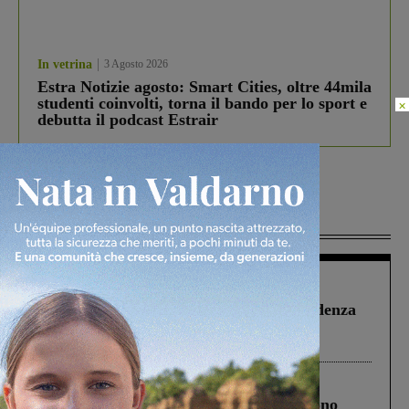
In vetrina
3 Agosto 2026
Estra Notizie agosto: Smart Cities, oltre 44mila
studenti coinvolti, torna il bando per lo sport e
×
debutta il podcast Estrair
Più lette
Figline Incisa Valdarno
1 Agosto 2026
Piscina di Figline finanziata oltre la scadenza
Pnrr, il gruppo di Fratelli d’Italia: “Un
ringraziamento al Governo”
Cronaca
4 Agosto 2026
Un anno fa la strage in A1 in cui morirono