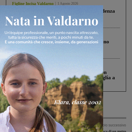
Figline Incisa Valdarno
1 Agosto 2026
Piscina di Figline finanziata oltre la scadenza
Pnrr, il gruppo di Fratelli d’Italia: “Un
ringraziamento al Governo”
Cronaca
4 Agosto 2026
Un anno fa la strage in A1 in cui morirono
Gianni, Giulia e Franco. Lo schianto, il
processo, lo stop ai sorpassi fra tir....
Cronaca
3 Agosto 2026
Scomparso da una struttura di Castiglion
Fiorentino l’uomo che aveva ucciso la figlia a
Levane nel 2020
Articolo precedente
Articolo successivo
Progetto Comenius: per l’istituto
Da ottobre con una buca di un metro