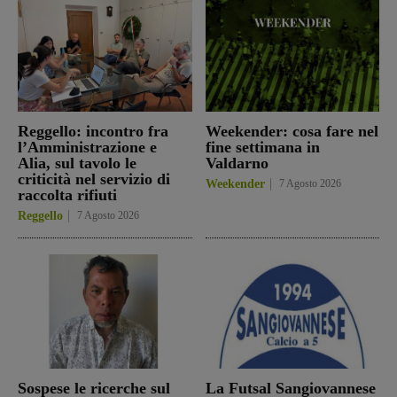
Reggello: incontro fra
Weekender: cosa fare nel
l’Amministrazione e
fine settimana in
Alia, sul tavolo le
Valdarno
criticità nel servizio di
Weekender
7 Agosto 2026
raccolta rifiuti
Reggello
7 Agosto 2026
Sospese le ricerche sul
La Futsal Sangiovannese