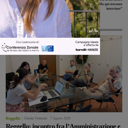
Masaccio, “Un’esperienza
a due passi da casa: “Ma qui nessuno
straordinaria”
interviene”
Ultime Notizie
Reggello
Glenda Venturini
-
7 Agosto 2026
Reggello: incontro fra l’Amministrazione e