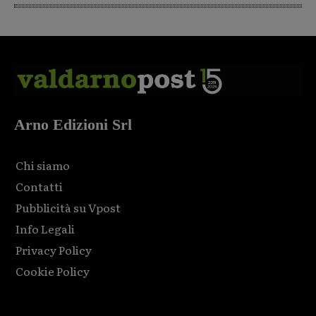
Arno Edizioni Srl
Chi siamo
Contatti
Pubblicità su Vpost
Info Legali
Privacy Policy
Cookie Policy
Html code here! Replace this with any non empty raw html
code and that's it.