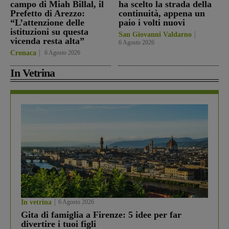
campo di Miah Billal, il
ha scelto la strada della
Prefetto di Arezzo:
continuità, appena un
“L’attenzione delle
paio i volti nuovi
istituzioni su questa
San Giovanni Valdarno
vicenda resta alta”
6 Agosto 2026
Cronaca
6 Agosto 2026
In Vetrina
In vetrina
6 Agosto 2026
Gita di famiglia a Firenze: 5 idee per far
divertire i tuoi figli