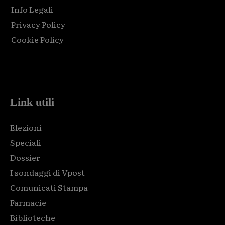
Info Legali
Privacy Policy
Cookie Policy
Html code here! Replace this with any non empty raw html
code and that's it.
Link utili
Elezioni
Speciali
Dossier
I sondaggi di Vpost
Comunicati Stampa
Farmacie
Biblioteche