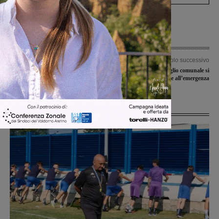
Articolo precedente
Articolo successivo
Sondaggio su facebook per il gol
Covid-19, il consiglio comunale si
azzurro più bello dell’anno
compatta per far fronte all’emergenza
Ultime Notizie