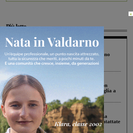
×
Più lette
Cronaca
4 Agosto 2026
Un anno fa la strage in A1 in cui morirono
Gianni, Giulia e Franco. Lo schianto, il
processo, lo stop ai sorpassi fra tir....
Cronaca
3 Agosto 2026
Scomparso da una struttura di Castiglion
Fiorentino l’uomo che aveva ucciso la figlia a
Levane nel 2020
Cronaca
5 Agosto 2026
Continuano le ricerche di Miah Billal. La
Prefettura: “In caso di avvistamento contattate
il 112”