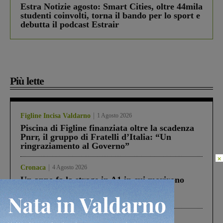
Estra Notizie agosto: Smart Cities, oltre 44mila
studenti coinvolti, torna il bando per lo sport e
debutta il podcast Estrair
Più lette
Figline Incisa Valdarno
1 Agosto 2026
Piscina di Figline finanziata oltre la scadenza
Pnrr, il gruppo di Fratelli d’Italia: “Un
ringraziamento al Governo”
×
Cronaca
4 Agosto 2026
Un anno fa la strage in A1 in cui morirono
Gianni, Giulia e Franco. Lo schianto, il
processo, lo stop ai sorpassi fra tir....
Cronaca
3 Agosto 2026