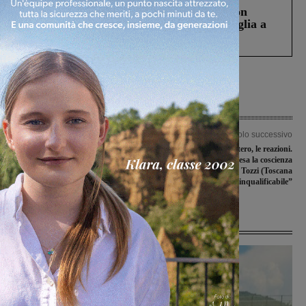
Scomparso da una struttura di Castiglion
Fiorentino l’uomo che aveva ucciso la figlia a
Levane nel 2020
Articolo precedente
Articolo successivo
Reggello, un gravissimo e vergognoso
Devastazione al cimitero, le reazioni.
atto al cimitero di Borgo a Cascia:
Benucci (PD): “Offesa la coscienza
devastate le tombe
della comunità”. Tozzi (Toscana
Domani): “Gesto inqualificabile”
Ultime Notizie