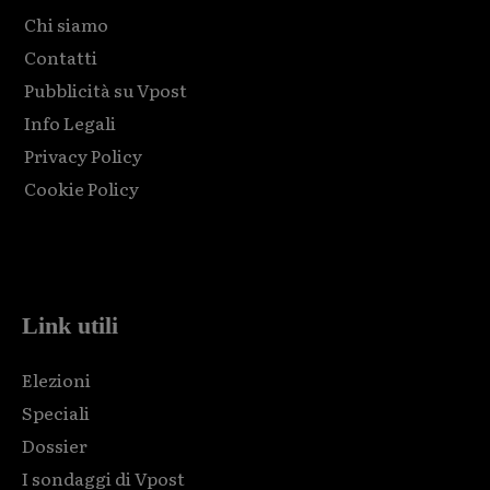
Chi siamo
Contatti
Pubblicità su Vpost
Info Legali
Privacy Policy
Cookie Policy
Html code here! Replace this with any non empty raw html
code and that's it.
Link utili
Elezioni
Speciali
Dossier
I sondaggi di Vpost