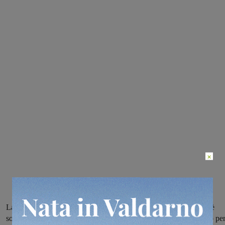
×
La siccità dell’estate ha ridotto la portata dei pozzi locali, a cui si è
sommata la chiusura del Canale Battagli da parte dell’Ente irriguo pe