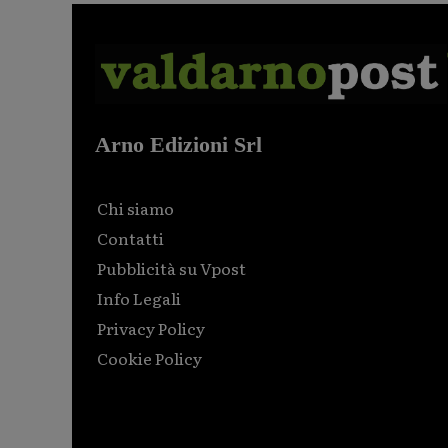
Arno Edizioni Srl
Chi siamo
Contatti
Pubblicità su Vpost
Info Legali
Privacy Policy
Cookie Policy
Html code here! Replace this with any non empty raw
html code and that's it.