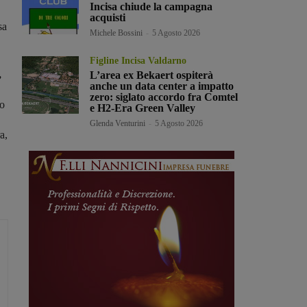
Incisa chiude la campagna
acquisti
sa
Michele Bossini
-
5 Agosto 2026
Figline Incisa Valdarno
,
L’area ex Bekaert ospiterà
anche un data center a impatto
zero: siglato accordo fra Comtel
no
e H2-Era Green Valley
Glenda Venturini
-
5 Agosto 2026
a,