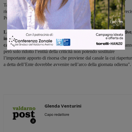
Tale manovra, di cui non era stato dato avviso, ha determinato la
riduzione significativa della disponibilità idrica per il Comune", preci
Publiacqua.
La società fa sapere di aver messo in atto manovre compensative
in particolar modo dirottando acqua da Levane verso il
capoluogo. "
Tali manovre, anche per gli alti consumi registrati, han
però solo ridotto l’entità della criticità non potendo sostituire
l’importante apporto di risorsa che proviene dal canale la cui riapertur
a detta dell’Ente dovrebbe avvenire nell’arco della giornata odierna".
Glenda Venturini
Capo redattore