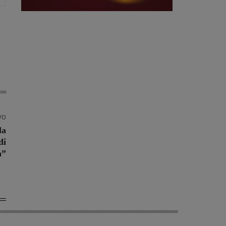
vo
la
di
a”