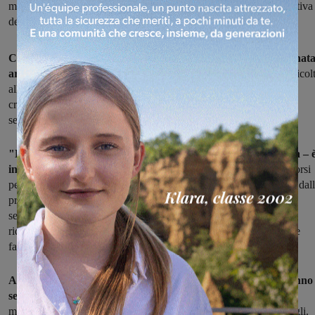
manutenzione. “Tutto questo ha comportato la riduzione significativa
della disponibilità idrica per il Comune di Montevarchi”
Cali di pressione, rubinetti a secco in alcune orarie della giornata
arrivano da alcune zone di Montevarchi
le segnalazioni di difficol
alla rete idrica, negli ultimi giorni. E Publiacqua ora precisa: "Le
criticità che si sono verificate in questi giorni nell’erogazione dl
servizio idrico sono dovute ad una concatenazione di cause".
"La produzione dei pozzi locali – spiega la società in una nota – 
in diminuzione a causa del forte prelievo
avvenuto nei mesi scorsi
per far fronte all’eccezionale stagione siccitosa e non compensata dal
precipitazioni dei giorni scorsi. Le piogge registrate nel mese di
settembre infatti, pur avendo sicuramente allievato la crisi idrica,
riducendo soprattutto i consumi, non sono state tali da ricaricare le
falde sotterrane e le risorse superficiali".
Alle conseguenze della siccità estiva, che dunque ancora si fanno
sentire, si è aggiunto un ulteriore problema:
"La chiusura, per
manutenzione da parte dell’Ente Umbro Irriguo, del canale Battagli.