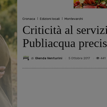
Cronaca
Edizioni locali
Montevarchi
Criticità al servi
Publiacqua preci
di
Glenda Venturini
441
5 Ottobre 2017