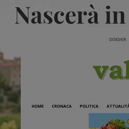
DOSSIER
HOME
CRONACA
POLITICA
ATTUALIT