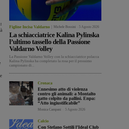
:
Figline Incisa Valdarno
Michele Bossini
-
5 Agosto 2026
tà
La schiacciatrice Kalina Pylinska
l’ultimo tassello della Passione
Valdarno Volley
La Passione Valdarno Volley con la schiacciatrice polacca
Kalina Pylinska ha completato la rosa per il prossimo
è
campionato di...
le
Cronaca
Ennesimo atto di violenza
contro gli animali: a Montalto
gatto colpito da pallini. Enpa:
“Atto ingiustificabile”
Monica Campani
-
5 Agosto 2026
Calcio
Con Stefano Sottili l’Ideal Club