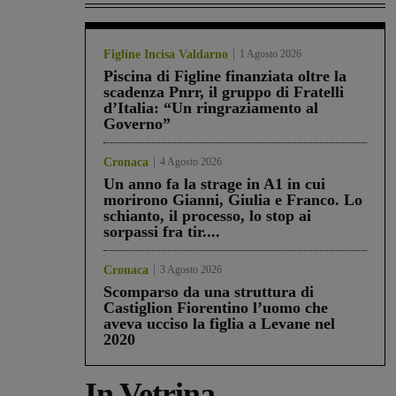
Figline Incisa Valdarno
1 Agosto 2026
Piscina di Figline finanziata oltre la
scadenza Pnrr, il gruppo di Fratelli
d’Italia: “Un ringraziamento al
Governo”
Cronaca
4 Agosto 2026
Un anno fa la strage in A1 in cui
morirono Gianni, Giulia e Franco. Lo
schianto, il processo, lo stop ai
sorpassi fra tir....
Cronaca
3 Agosto 2026
Scomparso da una struttura di
Castiglion Fiorentino l’uomo che
aveva ucciso la figlia a Levane nel
2020
In Vetrina