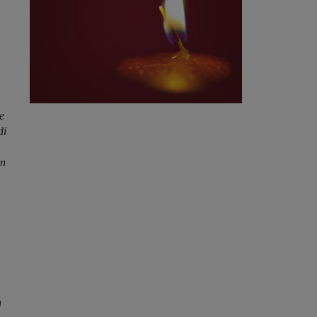
e
di
in
n