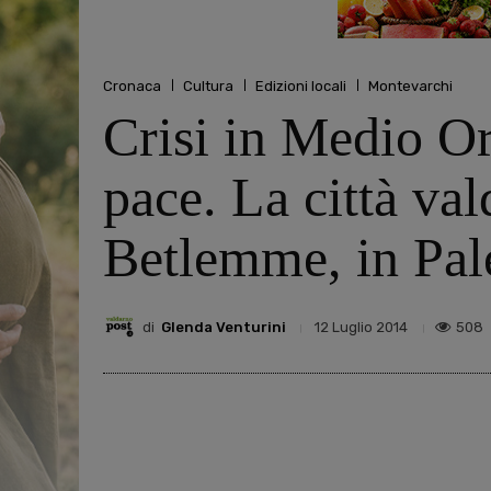
Cronaca
Cultura
Edizioni locali
Montevarchi
Crisi in Medio Or
pace. La città va
Betlemme, in Pale
di
Glenda Venturini
508
12 Luglio 2014