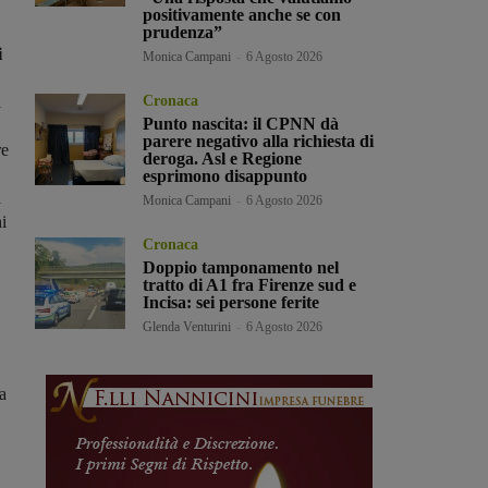
positivamente anche se con
prudenza”
i
Monica Campani
-
6 Agosto 2026
i
Cronaca
Punto nascita: il CPNN dà
parere negativo alla richiesta di
re
deroga. Asl e Regione
esprimono disappunto
i
Monica Campani
-
6 Agosto 2026
i
Cronaca
Doppio tamponamento nel
tratto di A1 fra Firenze sud e
Incisa: sei persone ferite
Glenda Venturini
-
6 Agosto 2026
sa