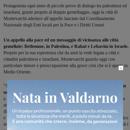
Protagonista ogni anno di piccole prove di dialogo tra palestinesi ed
israeliani, grazie proprio al doppio gemellaggio, oggi la città di
Montevarchi aderisce all’appello lanciato dal Coordinamento
Nazionale degli Enti locali per la Pace e i Diritti Umani
Un appello alla pace ed un messaggio di vicinanza alle città
gemellate: Betlemme, in Palestina, e Rahat e Lehavim in Israele.
Proprio per la sua esperienza che da anni la vede legata a città e
cittadini palestinesi e israeliani, Montevarchi guarda oggi con
particolare timore e preoccupazione alla grave crisi che si è aperta in
×
Medio Oriente.
"Nel silenzio della comunità politica internazionale – si legge in
una nota dell'Amministrazione comunale –
a Gaza si continua
a morire. In queste ore, dopo innumerevoli raid aerei, si parla di un
attacco via terra che avrebbe conseguenze gravissime. La città
di Montevarchi da anni è gemellata con le Betlemme (Palestina)
e Rahat e Lehavim (Israele) e in questo momento così triste e tragico
intende far sentire la sua vicinanza alle tre città amiche, con le quali i