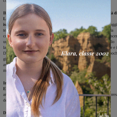
contatti sono costanti".
Il comune ricorda poi "con grande affetto l’incontro nella città d
Lehavim di alcuni anni fa tra i ragazzi italiani, palestinesi e
israeliani
e la giornata trascorsa insieme nel deserto del Neghev, ogg
terra di scontro e di morte. Proprio partendo da quei momenti, dalla
consapevolezza che solo dal confronto e dalla conoscenza può nasce
una speranza di pace, il comune di Montevarchi aderisce all’appello
lanciato dal Coordinamento Nazionale degli Enti locali per la Pace e 
Diritti Umani. Auspicando che quella stretta di mano calorosa di poch
giorni fa tra il Presidente Simon Peres e il Presidente Abu Mazen
avvenuta alla presenza di Papa Francesco non debba morire così,
ma debba dare la forza ai due popoli per tornare a dialogare".
Infine, l'Amministrazione invita "il Governo, la Comunità
Europea, l’Onu
ad attivare tutte le loro azioni diplomatiche per
arrivare subito alla fine di questa ennesima prova di forza e alla ripre
delle trattative di pace".
Di seguito, l’appello del Coordinamento Nazionale degli Enti