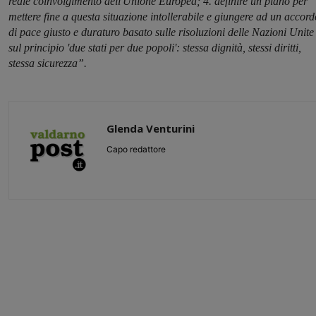
reale coinvolgimento dell'Unione Europea; 4. definire un piano per
mettere fine a questa situazione intollerabile e giungere ad un accord
di pace giusto e duraturo basato sulle risoluzioni delle Nazioni Unite
sul principio 'due stati per due popoli': stessa dignità, stessi diritti,
stessa sicurezza”.
Glenda Venturini
Capo redattore
Share