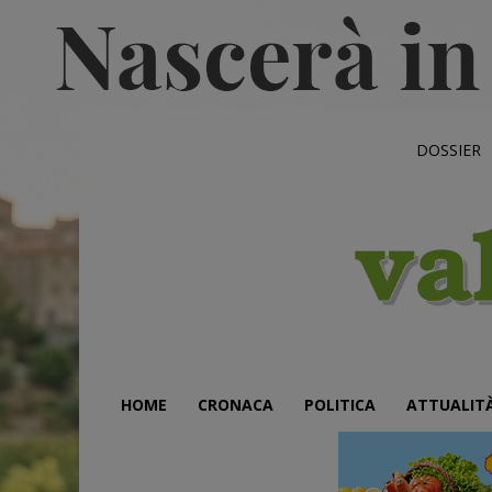
DOSSIER
HOME
CRONACA
POLITICA
ATTUALIT