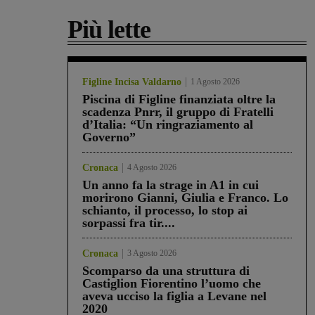
Più lette
Figline Incisa Valdarno
1 Agosto 2026
Piscina di Figline finanziata oltre la
scadenza Pnrr, il gruppo di Fratelli
d’Italia: “Un ringraziamento al
Governo”
Cronaca
4 Agosto 2026
Un anno fa la strage in A1 in cui
morirono Gianni, Giulia e Franco. Lo
schianto, il processo, lo stop ai
sorpassi fra tir....
Cronaca
3 Agosto 2026
Scomparso da una struttura di
Castiglion Fiorentino l’uomo che
aveva ucciso la figlia a Levane nel
2020