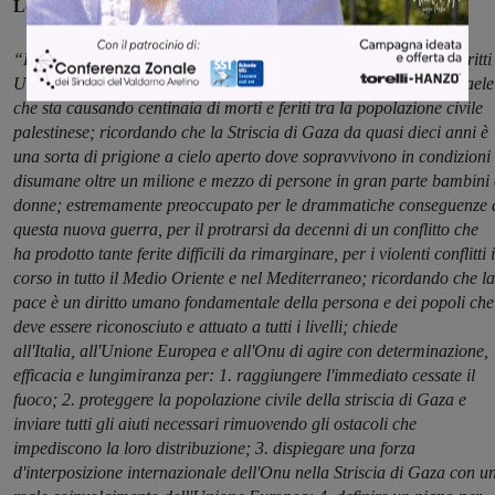
Locali per la Pace e i Diritti Umani.
“Il Coordinamento nazionale degli Enti Locali per la Pace e i Diritti
Umani di fronte alla nuova escalation di violenza a Gaza e in Israele
che sta causando centinaia di morti e feriti tra la popolazione civile
palestinese; ricordando che la Striscia di Gaza da quasi dieci anni è
una sorta di prigione a cielo aperto dove sopravvivono in condizioni
disumane oltre un milione e mezzo di persone in gran parte bambini 
donne; estremamente preoccupato per le drammatiche conseguenze 
questa nuova guerra, per il protrarsi da decenni di un conflitto che
ha prodotto tante ferite difficili da rimarginare, per i violenti conflitti 
corso in tutto il Medio Oriente e nel Mediterraneo; ricordando che la
pace è un diritto umano fondamentale della persona e dei popoli che
deve essere riconosciuto e attuato a tutti i livelli; chiede
all'Italia, all'Unione Europea e all'Onu di agire con determinazione,
efficacia e lungimiranza per: 1. raggiungere l'immediato cessate il
fuoco; 2. proteggere la popolazione civile della striscia di Gaza e
inviare tutti gli aiuti necessari rimuovendo gli ostacoli che
impediscono la loro distribuzione; 3. dispiegare una forza
d'interposizione internazionale dell'Onu nella Striscia di Gaza con u