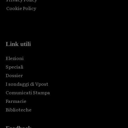
Cookie Policy
Html code here! Replace this with any non empty raw html
code and that's it.
Link utili
Elezioni
Speciali
Dossier
I sondaggi di Vpost
Comunicati Stampa
Farmacie
Biblioteche