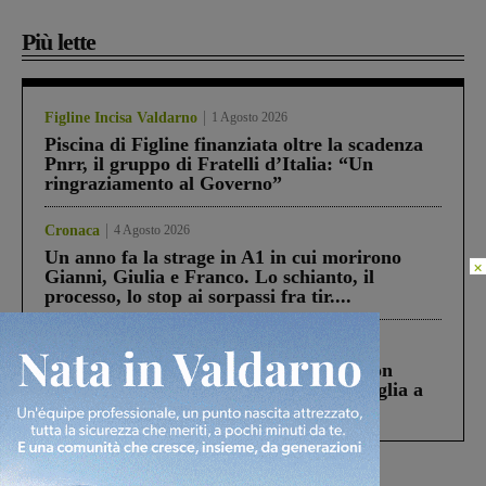
Più lette
Figline Incisa Valdarno
1 Agosto 2026
Piscina di Figline finanziata oltre la scadenza
Pnrr, il gruppo di Fratelli d’Italia: “Un
ringraziamento al Governo”
Cronaca
4 Agosto 2026
Un anno fa la strage in A1 in cui morirono
×
Gianni, Giulia e Franco. Lo schianto, il
processo, lo stop ai sorpassi fra tir....
Cronaca
3 Agosto 2026
Scomparso da una struttura di Castiglion
Fiorentino l’uomo che aveva ucciso la figlia a
Levane nel 2020