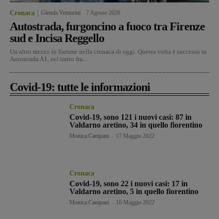
Cronaca
Glenda Venturini
-
7 Agosto 2026
Autostrada, furgoncino a fuoco tra Firenze
sud e Incisa Reggello
Un altro mezzo in fiamme nella cronaca di oggi. Questa volta è successo in
Autostrada A1, nel tratto fra...
Covid-19: tutte le informazioni
Cronaca
Covid-19, sono 121 i nuovi casi: 87 in
Valdarno aretino, 34 in quello fiorentino
Monica Campani
-
17 Maggio 2022
Cronaca
Covid-19, sono 22 i nuovi casi: 17 in
Valdarno aretino, 5 in quello fiorentino
Monica Campani
-
16 Maggio 2022