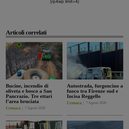
[rp4wp limit=4]
Articoli correlati
Bucine, incendio di
Autostrada, furgoncino a
oliveta e bosco a San
fuoco tra Firenze sud e
Pancrazio. Tre ettari
Incisa Reggello
l’area bruciata
Cronaca
7 Agosto 2026
Cronaca
7 Agosto 2026