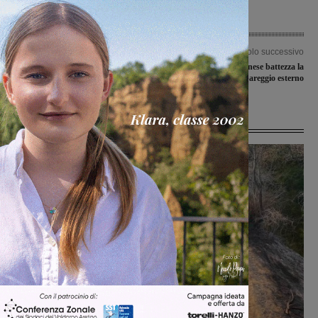
Articolo precedente
Articolo successivo
Cavriglia: torna il mercato in Piazza
La Futsal Sangiovannese battezza la
Berlinguer
stagione con un pareggio esterno
Ultime Notizie