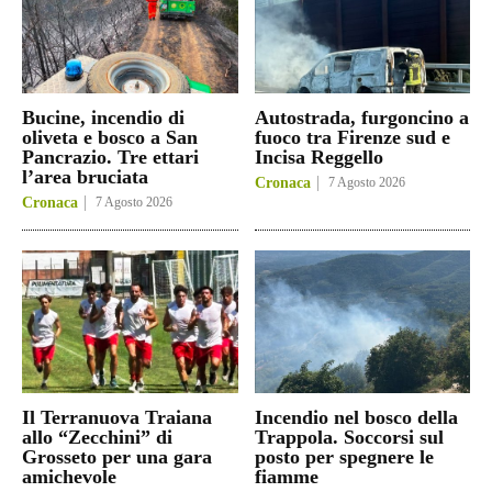
Bucine, incendio di
Autostrada, furgoncino a
oliveta e bosco a San
fuoco tra Firenze sud e
Pancrazio. Tre ettari
Incisa Reggello
l’area bruciata
Cronaca
7 Agosto 2026
Cronaca
7 Agosto 2026
Il Terranuova Traiana
Incendio nel bosco della
allo “Zecchini” di
Trappola. Soccorsi sul
Grosseto per una gara
posto per spegnere le
amichevole
fiamme