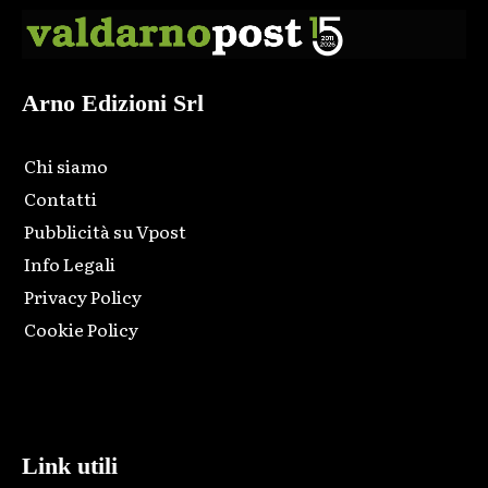
Arno Edizioni Srl
Chi siamo
Contatti
Pubblicità su Vpost
Info Legali
Privacy Policy
Cookie Policy
Html code here! Replace this with any non empty raw html
code and that's it.
Link utili