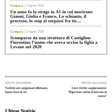
Cronaca
4 Agosto 2026
Un anno fa la strage in A1 in cui morirono
Gianni, Giulia e Franco. Lo schianto, il
processo, lo stop ai sorpassi fra tir....
Cronaca
3 Agosto 2026
Scomparso da una struttura di Castiglion
Fiorentino l’uomo che aveva ucciso la figlia a
Levane nel 2020
Articolo precedente
Articolo successivo
Verdetti nei campionati dilettanti,
Liste civiche sangiovannesi:
fanno festa in tre
“Riportare subito il mercato in
centro”
Ultime Notizie