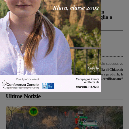
Cronaca
3 Agosto 2026
Scomparso da una struttura di Castiglion
Fiorentino l’uomo che aveva ucciso la figlia a
Levane nel 2020
Articolo precedente
Articolo successivo
Covid-19, altri due casi positivi a
Mascherine, la battaglia di Chiassai:
Laterina Pergine. Sono una coppia di
“Aziende pronte a produrle, le
coniugi
consegno anche senza certificazione”
Ultime Notizie