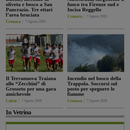
oliveta e bosco a San
fuoco tra Firenze sud e
Pancrazio. Tre ettari
Incisa Reggello
l’area bruciata
Cronaca
7 Agosto 2026
Cronaca
7 Agosto 2026
Il Terranuova Traiana
Incendio nel bosco della
allo “Zecchini” di
Trappola. Soccorsi sul
Grosseto per una gara
posto per spegnere le
amichevole
fiamme
Calcio
7 Agosto 2026
Cronaca
7 Agosto 2026
In Vetrina