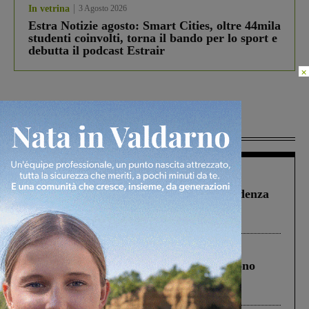
In vetrina
3 Agosto 2026
Estra Notizie agosto: Smart Cities, oltre 44mila
studenti coinvolti, torna il bando per lo sport e
debutta il podcast Estrair
×
Più lette
Figline Incisa Valdarno
1 Agosto 2026
Piscina di Figline finanziata oltre la scadenza
Pnrr, il gruppo di Fratelli d’Italia: “Un
ringraziamento al Governo”
Cronaca
4 Agosto 2026
Un anno fa la strage in A1 in cui morirono
Gianni, Giulia e Franco. Lo schianto, il
processo, lo stop ai sorpassi fra tir....