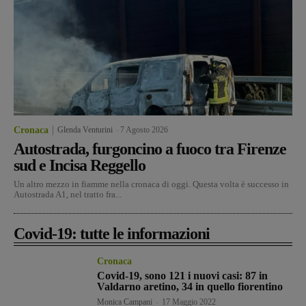
Cronaca
Glenda Venturini
-
7 Agosto 2026
Autostrada, furgoncino a fuoco tra Firenze
sud e Incisa Reggello
Un altro mezzo in fiamme nella cronaca di oggi. Questa volta è successo in
Autostrada A1, nel tratto fra...
Covid-19: tutte le informazioni
Cronaca
Covid-19, sono 121 i nuovi casi: 87 in
Valdarno aretino, 34 in quello fiorentino
Monica Campani
-
17 Maggio 2022