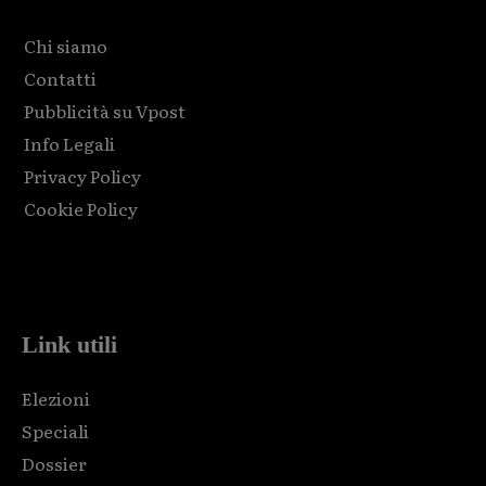
Chi siamo
Contatti
Pubblicità su Vpost
Info Legali
Privacy Policy
Cookie Policy
Html code here! Replace this with any non empty raw html
code and that's it.
Link utili
Elezioni
Speciali
Dossier