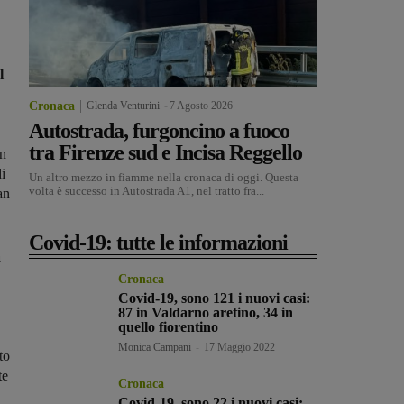
l
Cronaca
Glenda Venturini
-
7 Agosto 2026
Autostrada, furgoncino a fuoco
tra Firenze sud e Incisa Reggello
an
i
Un altro mezzo in fiamme nella cronaca di oggi. Questa
volta è successo in Autostrada A1, nel tratto fra...
an
Covid-19: tutte le informazioni
a
Cronaca
Covid-19, sono 121 i nuovi casi:
87 in Valdarno aretino, 34 in
quello fiorentino
Monica Campani
-
17 Maggio 2022
to
te
Cronaca
Covid-19, sono 22 i nuovi casi: