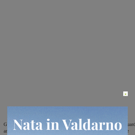
×
Garantite negli ospedali solo le urgenze cliniche. La decisione riguar
anche il Serristori. Una misura preventiva in accordo con le ultime