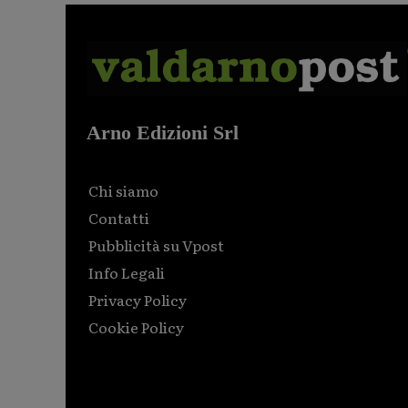
Arno Edizioni Srl
Chi siamo
Contatti
Pubblicità su Vpost
Info Legali
Privacy Policy
Cookie Policy
Html code here! Replace this with any non empty raw
html code and that's it.