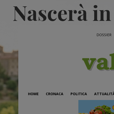
DOSSIER
HOME
CRONACA
POLITICA
ATTUALIT