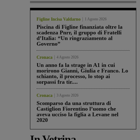
Figline Incisa Valdarno
1 Agosto 2026
Piscina di Figline finanziata oltre la
scadenza Pnrr, il gruppo di Fratelli
d’Italia: “Un ringraziamento al
Governo”
Cronaca
4 Agosto 2026
Un anno fa la strage in A1 in cui
morirono Gianni, Giulia e Franco. Lo
schianto, il processo, lo stop ai
sorpassi fra tir....
Cronaca
3 Agosto 2026
Scomparso da una struttura di
Castiglion Fiorentino l’uomo che
aveva ucciso la figlia a Levane nel
2020
In Vetrina