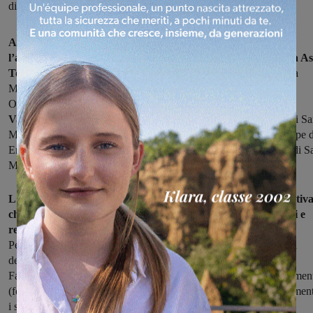
disposizioni regionali
A partire da venerdì 6 marzo e fino al 15 marzo sarà sospesa
l’attività ambulatoriale all’interno dei presidi ospedalieri della As
Toscana Centro.
Rientrano in questa misura gli ospedali di Santa
Maria Nuova, San Giovanni di Dio, Santa Maria Annunziata,
Ospedale Mugello di Borgo San Lorenzo,
Serristori di Figline
Valdarno
, Santo Stefano di Prato, San Jacopo di Pistoia, PIOT di S
Marcello Pistoiese, S.S. Cosma e Damiano di Pescia, San Giuseppe d
Empoli, San Pietro Igneo di Fucecchio e Ospedale degli Infermi di S
Miniato.
L'Azienda sanitaria spiega che si tratta di una misura preventiv
che si inserisce all’interno delle ultime disposizioni ministeriali e
regionali
per una corretta gestione dell’emergenza coronavirus.
Pertanto le prestazioni già programmate saranno rinviate a data da
destinarsi, eccetto quelle individuate indispensabili dal Medico di
Famiglia (urgenze cliniche e fast track) e dallo specialista di riferimen
(follow up e controlli). Gli operatori sanitari contatteranno direttamen
i singoli utenti per concordare un nuovo appuntamento.