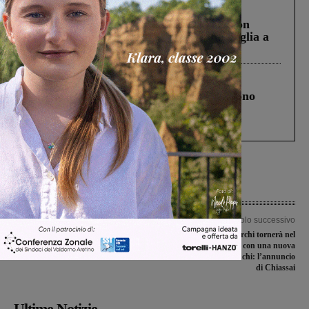
Cronaca
3 Agosto 2026
Scomparso da una struttura di Castiglion
Fiorentino l’uomo che aveva ucciso la figlia a
Levane nel 2020
Cronaca
4 Agosto 2026
Un anno fa la strage in A1 in cui morirono
Gianni, Giulia e Franco. Lo schianto, il
processo, lo stop ai sorpassi fra tir....
Articolo precedente
Articolo successivo
Play-off di serie D, la polisportiva
Il mercato di Montevarchi tornerà nel
“Galli” si qualifica per il secondo
centro storico, ma con una nuova
turno
distribuzione dei banchi: l’annuncio
di Chiassai
Ultime Notizie