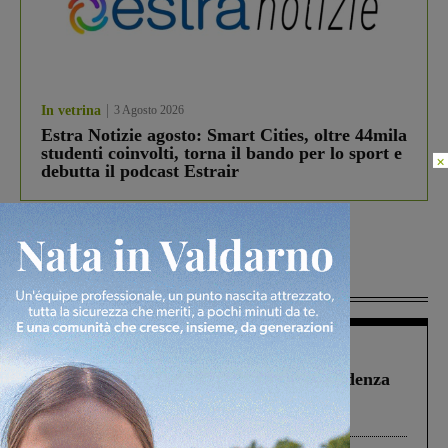
In vetrina
3 Agosto 2026
Estra Notizie agosto: Smart Cities, oltre 44mila
studenti coinvolti, torna il bando per lo sport e
×
debutta il podcast Estrair
Più lette
Figline Incisa Valdarno
1 Agosto 2026
Piscina di Figline finanziata oltre la scadenza
Pnrr, il gruppo di Fratelli d’Italia: “Un
ringraziamento al Governo”