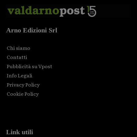
Arno Edizioni Srl
Chi siamo
Contatti
Pubblicità su Vpost
Info Legali
Privacy Policy
Cookie Policy
Html code here! Replace this with any non empty raw html
code and that's it.
Link utili