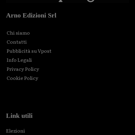
Arno Edizioni Srl
Chi siamo
Contatti
Pubblicità su Vpost
Info Legali
Privacy Policy
Cookie Policy
Html code here! Replace this with any non empty raw html
code and that's it.
Link utili
Elezioni