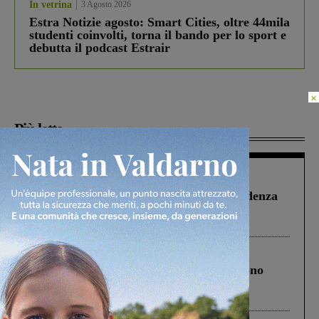
In vetrina
3 Agosto 2026
Estra Notizie agosto: Smart Cities, oltre 44mila
studenti coinvolti, torna il bando per lo sport e
debutta il podcast Estrair
×
Più lette
Figline Incisa Valdarno
1 Agosto 2026
Piscina di Figline finanziata oltre la scadenza
Pnrr, il gruppo di Fratelli d’Italia: “Un
ringraziamento al Governo”
Cronaca
4 Agosto 2026
Un anno fa la strage in A1 in cui morirono
Gianni, Giulia e Franco. Lo schianto, il
processo, lo stop ai sorpassi fra tir....