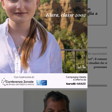
Cronaca
3 Agosto 2026
Scomparso da una struttura di Castiglion
Fiorentino l’uomo che aveva ucciso la figlia a
Levane nel 2020
Articolo precedente
Articolo successivo
Apre il centro vaccinale di Loro
Screening “Territori sicuri”, il comune
Ciuffenna: prime somministrazioni
attiva una navetta per i cittadini che si
con AstraZeneca
prenotano
Ultime Notizie