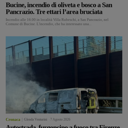
Bucine, incendio di oliveta e bosco a San
Pancrazio. Tre ettari l’area bruciata
Incendio alle 16.00 in località Villa Rubeschi, a San Pancrazio, nel
Comune di Bucine. L'incendio, che ha interessato una...
Cronaca
Glenda Venturini
-
7 Agosto 2026
Autostrada, furgoncino a fuoco tra Firenze