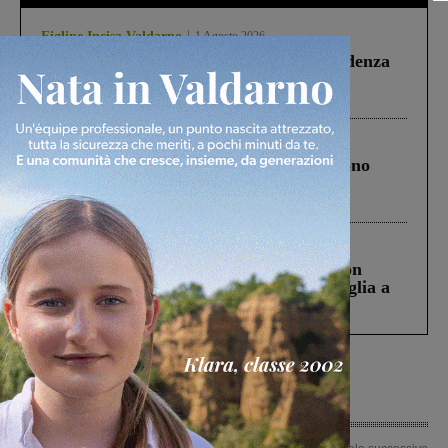
Figline Incisa Valdarno
1 Agosto 2026
Piscina di Figline finanziata oltre la scadenza
Pnrr, il gruppo di Fratelli d’Italia: “Un
ringraziamento al Governo”
Cronaca
4 Agosto 2026
Un anno fa la strage in A1 in cui morirono
Gianni, Giulia e Franco. Lo schianto, il
processo, lo stop ai sorpassi fra tir....
Cronaca
3 Agosto 2026
Scomparso da una struttura di Castiglion
Fiorentino l’uomo che aveva ucciso la figlia a
Levane nel 2020