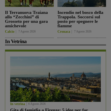
Il Terranuova Traiana
Incendio nel bosco della
allo “Zecchini” di
Trappola. Soccorsi sul
Grosseto per una gara
posto per spegnere le
amichevole
fiamme
Calcio
7 Agosto 2026
Cronaca
7 Agosto 2026
In Vetrina
In vetrina
6 Agosto 2026
Gita di famiglia a Firenze: 5 idee per far