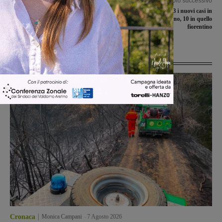
Articolo precedente
Articolo successivo
Andrea Jukic ha riabbracciato il
Covid-19, sono 33 i nuovi casi in
Marzocco
Valdarno aretino, 10 in quello
fiorentino
Ultime Notizie
Cronaca
Monica Campani
-
7 Agosto 2026