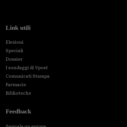
Html code here! Replace this with any non empty raw html
code and that's it.
Link utili
Elezioni
Speciali
Dossier
I sondaggi di Vpost
Comunicati Stampa
Farmacie
Biblioteche
Feedback
Segnala un errore