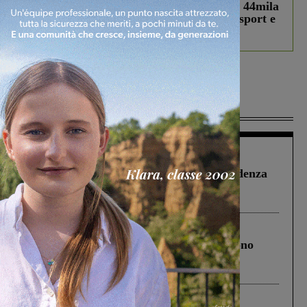
Estra Notizie agosto: Smart Cities, oltre 44mila
studenti coinvolti, torna il bando per lo sport e
debutta il podcast Estrair
Più lette
Figline Incisa Valdarno
1 Agosto 2026
Piscina di Figline finanziata oltre la scadenza
Pnrr, il gruppo di Fratelli d’Italia: “Un
ringraziamento al Governo”
Cronaca
4 Agosto 2026
Un anno fa la strage in A1 in cui morirono
Gianni, Giulia e Franco. Lo schianto, il
processo, lo stop ai sorpassi fra tir....
Cronaca
3 Agosto 2026