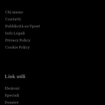
Chi siamo
Contatti
Pubblicità su Vpost
Info Legali
Privacy Policy
Cookie Policy
Html code here! Replace this with any non empty raw html
code and that's it.
Link utili
Elezioni
Speciali
Dossier