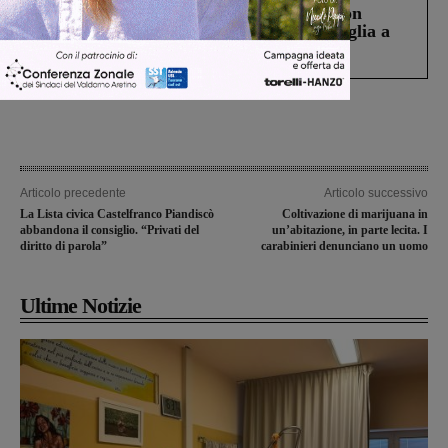
Scomparso da una struttura di Castiglion
Fiorentino l’uomo che aveva ucciso la figlia a
Levane nel 2020
Articolo precedente
Articolo successivo
La Lista civica Castelfranco Piandiscò
Coltivazione di marijuana in
abbandona il consiglio. “Privati del
un’abitazione, in parte lecita. I
diritto di parola”
carabinieri denunciano un uomo
Ultime Notizie