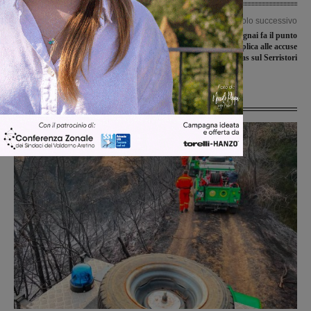
Articolo precedente
Articolo successivo
Covid-19, i nuovi bollettini delle Asl in
Covid-19, Giulia Mugnai fa il punto
Valdarno. Cinque i nuovi contagi, c’è
della situazione e replica alle accuse
anche una bambina di 7 anni
dei Cobas sul Serristori
Ultime Notizie