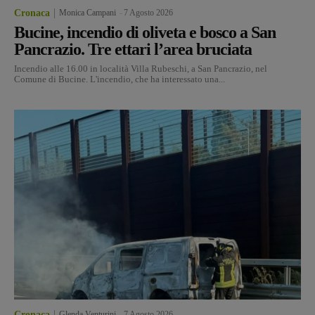
Cronaca
Monica Campani
-
7 Agosto 2026
Bucine, incendio di oliveta e bosco a San
Pancrazio. Tre ettari l’area bruciata
Incendio alle 16.00 in località Villa Rubeschi, a San Pancrazio, nel
Comune di Bucine. L'incendio, che ha interessato una...
Cronaca
Glenda Venturini
-
7 Agosto 2026