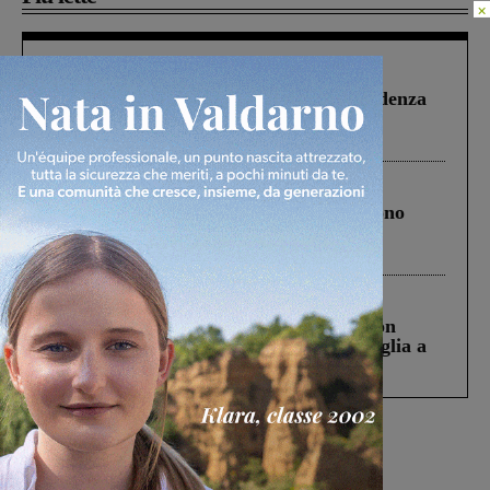
×
Figline Incisa Valdarno
1 Agosto 2026
Piscina di Figline finanziata oltre la scadenza
Pnrr, il gruppo di Fratelli d’Italia: “Un
ringraziamento al Governo”
Cronaca
4 Agosto 2026
Un anno fa la strage in A1 in cui morirono
Gianni, Giulia e Franco. Lo schianto, il
processo, lo stop ai sorpassi fra tir....
Cronaca
3 Agosto 2026
Scomparso da una struttura di Castiglion
Fiorentino l’uomo che aveva ucciso la figlia a
Levane nel 2020