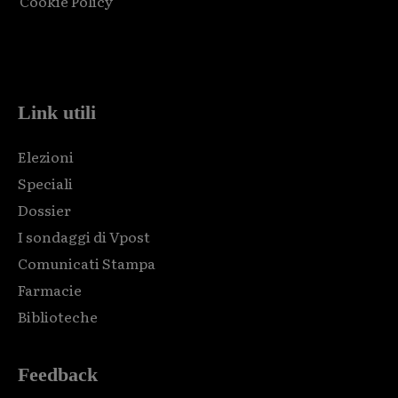
Cookie Policy
Html code here! Replace this with any non empty raw html
code and that's it.
Link utili
Elezioni
Speciali
Dossier
I sondaggi di Vpost
Comunicati Stampa
Farmacie
Biblioteche
Feedback