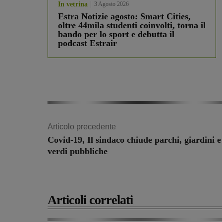
In vetrina
3 Agosto 2026
Estra Notizie agosto: Smart Cities,
oltre 44mila studenti coinvolti, torna il
bando per lo sport e debutta il
podcast Estrair
Articolo precedente
Covid-19, Il sindaco chiude parchi, giardini e
verdi pubbliche
Articoli correlati