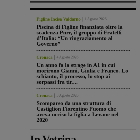
Figline Incisa Valdarno
1 Agosto 2026
Piscina di Figline finanziata oltre la
scadenza Pnrr, il gruppo di Fratelli
d’Italia: “Un ringraziamento al
Governo”
Cronaca
4 Agosto 2026
Un anno fa la strage in A1 in cui
morirono Gianni, Giulia e Franco. Lo
schianto, il processo, lo stop ai
sorpassi fra tir....
Cronaca
3 Agosto 2026
Scomparso da una struttura di
Castiglion Fiorentino l’uomo che
aveva ucciso la figlia a Levane nel
2020
In Vetrina