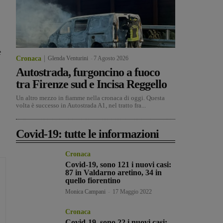
e
Cronaca
Glenda Venturini
-
7 Agosto 2026
Autostrada, furgoncino a fuoco
tra Firenze sud e Incisa Reggello
Un altro mezzo in fiamme nella cronaca di oggi. Questa
volta è successo in Autostrada A1, nel tratto fra...
Covid-19: tutte le informazioni
Cronaca
Covid-19, sono 121 i nuovi casi:
87 in Valdarno aretino, 34 in
quello fiorentino
Monica Campani
-
17 Maggio 2022
Cronaca
Covid-19, sono 22 i nuovi casi: