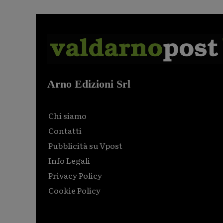
Arno Edizioni Srl
Chi siamo
Contatti
Pubblicità su Vpost
Info Legali
Privacy Policy
Cookie Policy
Html code here! Replace this with any non empty raw
html code and that's it.