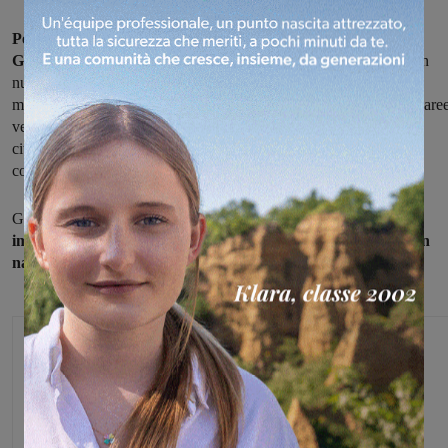
Per contenere la diffusione del coronavirus il Sindaco di San
Giovanni Valdarno Valentina Vad
i ha firmato un’ordinanza con
nuove indicazioni. Decisa la chiusura di spazi pubblici: fino al 25
marzo non si può entrare nei parchi, nei giardini comunali e nelle are
verdi attrezzate. Inoltre è stata disposta la chiusura del cimitero
cittadino comunale e del cimitero della Misericordia garantendo,
comunque l’erogazione dei servizi funebri.
Già da questo pomeriggio gli operai della manutenzione
saranno
impegnati nella delimitazione delle aree gioco per bambini con
nastri di segnalazione.
Monica Campani
Direttore