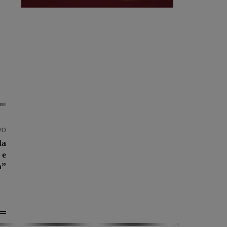
vo
la
 e
a”