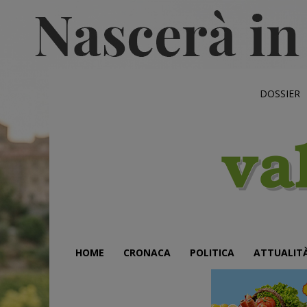
DOSSIER
HOME
CRONACA
POLITICA
ATTUALIT