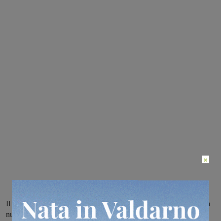
×
Il Sindaco di San Giovanni Valdarno ha firmato un’ordinanza con
nuove indicazioni