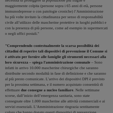
necessità di proteggere la popolazione più fragile e
maggiormente colpita (persone sopra i 65 anni di età, persone
immunodepresse o con patologie croniche) l’Amministrazione
ha più volte invitato la cittadinanza per senso di responsabilità
civile all’utilizzo delle mascherine protettive in luoghi pubblici e
con la presenza di più persone, come ad esempio in supermercati
o negli uffici postali."
"
Comprendendo contestualmente la scarsa possibilità dei
cittadini di reperire tali dispositivi di prevenzione il Comune si
è attivato per fornire alle famiglie gli strumenti necessari alla
loro sicurezza – spiega l'amministrazione comunale
– Sono
infatti in arrivo 10.000 mascherine chirurgiche
che saranno
distribuite secondo modalità in fase di definizione e che saranno
al più presto comunicate. L’arrivo dei dispositivi DPI è previsto
per la prossima settimana, e il numero acquistato consentirà di
effettuare
due consegne a nucleo familiare
.
Nelle settimane
scorse, dall’inizio dell’emergenza sanitaria, sono state
consegnate oltre 1.000 mascherine alle attività commerciali e ai
servizi essenziali. L’Amministrazione ringrazia sentitamente
coloro che hanno donato questi dispositivi di prevenzione