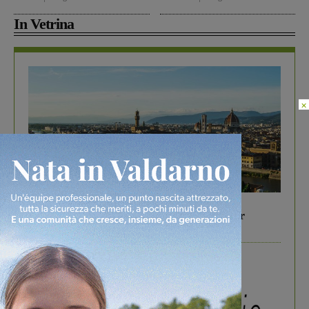
In Vetrina
×
In vetrina
6 Agosto 2026
Gita di famiglia a Firenze: 5 idee per far
divertire i tuoi figli