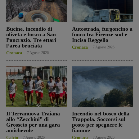
Bucine, incendio di
Autostrada, furgoncino a
oliveta e bosco a San
fuoco tra Firenze sud e
Pancrazio. Tre ettari
Incisa Reggello
l’area bruciata
Cronaca
7 Agosto 2026
Cronaca
7 Agosto 2026
Il Terranuova Traiana
Incendio nel bosco della
allo “Zecchini” di
Trappola. Soccorsi sul
Grosseto per una gara
posto per spegnere le
amichevole
fiamme
Calcio
7 Agosto 2026
Cronaca
7 Agosto 2026