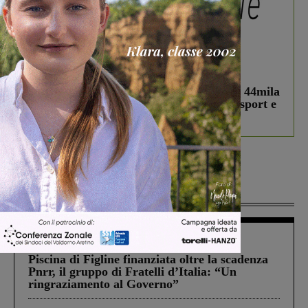
In vetrina
3 Agosto 2026
Estra Notizie agosto: Smart Cities, oltre 44mila
studenti coinvolti, torna il bando per lo sport e
debutta il podcast Estrair
Più lette
Figline Incisa Valdarno
1 Agosto 2026
Piscina di Figline finanziata oltre la scadenza
Pnrr, il gruppo di Fratelli d’Italia: “Un
ringraziamento al Governo”