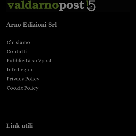
Arno Edizioni Srl
Chi siamo
Contatti
Pubblicità su Vpost
Info Legali
Privacy Policy
Cookie Policy
Html code here! Replace this with any non empty raw html
code and that's it.
Link utili