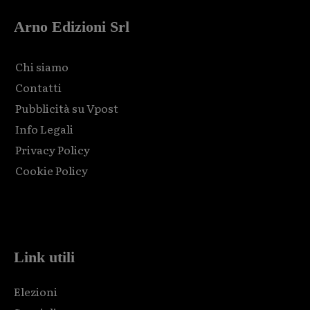
Arno Edizioni Srl
Chi siamo
Contatti
Pubblicità su Vpost
Info Legali
Privacy Policy
Cookie Policy
Html code here! Replace this with any non empty raw html
code and that's it.
Link utili
Elezioni