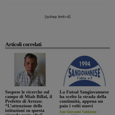
[rp4wp limit=4]
Articoli correlati
Sospese le ricerche sul
La Futsal Sangiovannese
campo di Miah Billal, il
ha scelto la strada della
Prefetto di Arezzo:
continuità, appena un
“L’attenzione delle
paio i volti nuovi
istituzioni su questa
San Giovanni Valdarno
vicenda resta alta”