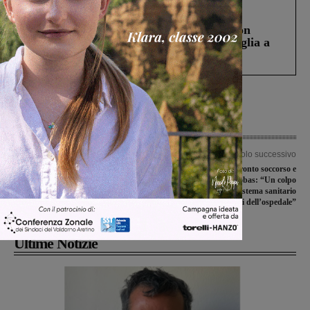
Cronaca
3 Agosto 2026
Scomparso da una struttura di Castiglion
Fiorentino l’uomo che aveva ucciso la figlia a
Levane nel 2020
Articolo precedente
Articolo successivo
Serristori, il Comitato: “Va evitata la
Serristori, chiusura pronto soccorso e
chiusura notturna del Pronto
subintensiva. I Cobas: “Un colpo
Soccorso
mortale all’intero sistema sanitario
della zona e alle sorti dell’ospedale”
Ultime Notizie