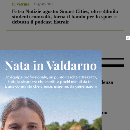
In vetrina
3 Agosto 2026
Estra Notizie agosto: Smart Cities, oltre 44mila
studenti coinvolti, torna il bando per lo sport e
debutta il podcast Estrair
×
Più lette
Figline Incisa Valdarno
1 Agosto 2026
Piscina di Figline finanziata oltre la scadenza
Pnrr, il gruppo di Fratelli d’Italia: “Un
ringraziamento al Governo”
Cronaca
4 Agosto 2026
Un anno fa la strage in A1 in cui morirono
Gianni, Giulia e Franco. Lo schianto, il
processo, lo stop ai sorpassi fra tir....