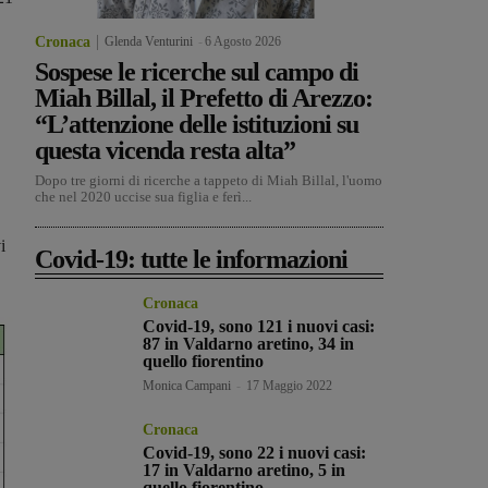
Cronaca
Glenda Venturini
-
6 Agosto 2026
Sospese le ricerche sul campo di
Miah Billal, il Prefetto di Arezzo:
“L’attenzione delle istituzioni su
questa vicenda resta alta”
Dopo tre giorni di ricerche a tappeto di Miah Billal, l'uomo
che nel 2020 uccise sua figlia e ferì...
i
Covid-19: tutte le informazioni
Cronaca
Covid-19, sono 121 i nuovi casi:
87 in Valdarno aretino, 34 in
quello fiorentino
Monica Campani
-
17 Maggio 2022
Cronaca
Covid-19, sono 22 i nuovi casi:
17 in Valdarno aretino, 5 in
quello fiorentino