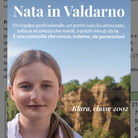
casi su un totale di 465 in tutta la provincia di Firenze.
Per quanto riguarda gli altri dati del giorno:
nelle ultime
ventiquattro ore in provincia di Arezzo ci sono state anche 420
guarigioni, e quindi il dato degli attualmente positivi scende ancora a
quota 3655; i contatti stretti in carico alla Asl Sud Est sono 1078 in
provincia di Arezzo.
All’ospedale San Donato
la terapia intensiva
accoglie al momento 5 pazienti covid, il reparto dedicato ne ospita 17
in bolla.
Alla Gruccia
, infine, ci sono 3 persone nella degenza
dedicata a pazienti entrati in ospedale per altri motivi e risultati positiv
al tampone.