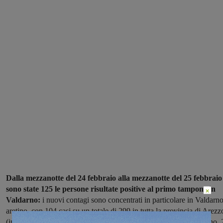
Dalla mezzanotte del 24 febbraio alla mezzanotte del 25 febbraio
sono state 125 le persone risultate positive al primo tampone in
×
Valdarno:
i nuovi contagi sono concentrati in particolare in Valdarn
aretino, con 104 casi su un totale di 299 in tutta la provincia di Arezz
(individuati eseguendo 2194 tamponi); meno in Valdarno fiorentino, 