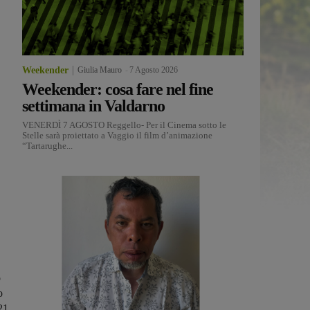
Weekender
Giulia Mauro
-
7 Agosto 2026
Weekender: cosa fare nel fine
settimana in Valdarno
VENERDÌ 7 AGOSTO Reggello- Per il Cinema sotto le
Stelle sarà proiettato a Vaggio il film d’animazione
“Tartarughe...
o
o
21