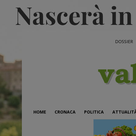
DOSSIER
HOME
CRONACA
POLITICA
ATTUALIT