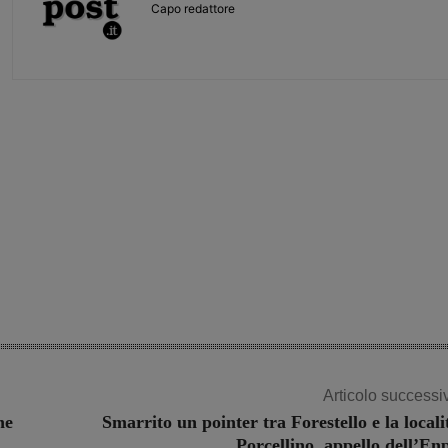
Capo redattore
Share
Articolo successi
ne
Smarrito un pointer tra Forestello e la locali
Porcellino, appello dell’En