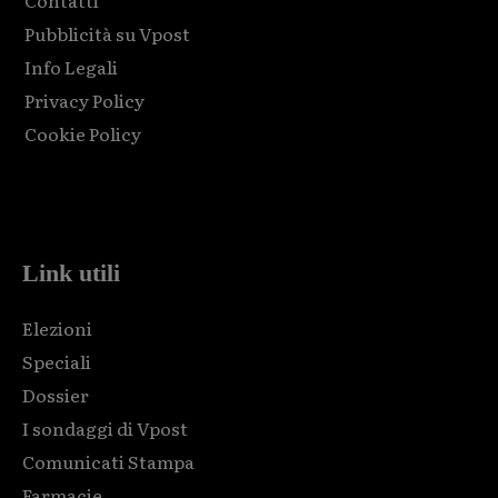
Pubblicità su Vpost
Info Legali
Privacy Policy
Cookie Policy
Html code here! Replace this with any non empty raw html
code and that's it.
Link utili
Elezioni
Speciali
Dossier
I sondaggi di Vpost
Comunicati Stampa
Farmacie