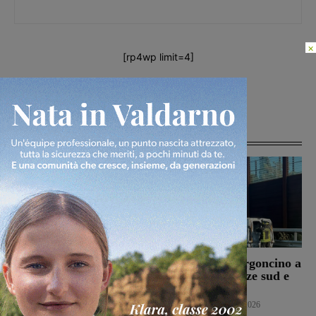
×
[rp4wp limit=4]
Articoli correlati
Bucine, incendio di
Autostrada, furgoncino a
oliveta e bosco a San
fuoco tra Firenze sud e
Pancrazio. Tre ettari
Incisa Reggello
l’area bruciata
Cronaca
7 Agosto 2026