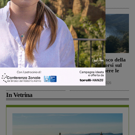
Cronaca
7 Agosto 2026
Il Terranuova Traiana
Incendio nel bosco della
allo “Zecchini” di
Trappola. Soccorsi sul
Grosseto per una gara
posto per spegnere le
amichevole
fiamme
Calcio
7 Agosto 2026
Cronaca
7 Agosto 2026
In Vetrina