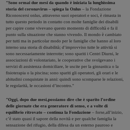
"Sono ormai due mesi da quando è iniziata la lunghissima
storia del coronavirus – spiega la Onlus
– la Fondazione
Riconoscersi onlus, attraverso suoi operatori e soci, è rimasta in
tutto questo periodo in contatto con molte famiglie dei disabili
per capire come vivevano questo momento di difficoltà e fa il
punto sulla situazione che stanno vivendo. Il mondo è cambiato
per tutti ma in particolar modo per le famiglie che hanno al loro
interno una storia di disabilità; d’improvviso tutte le attività si
sono necessariamente interrotte; sono spariti i Centri Diurni, le
associazioni di volontariato, le cooperative che svolgevano i
servizi di assistenza domiciliare, le uscite per la ginnastica o la
fisioterapia o la piscina; sono spariti gli operatori, gli orari e le
abitudini conquistate in anni: quindi sono scomparse le relazioni,
le regolarità, le occasioni d’incontro."
"Oggi, dopo due mesi,possiamo dire che è sparito l’ordine
delle giornate che era generatore di senso, e a volte di
equilibrio ritrovato – continua la Fondazione
– forse,all’inizio,
c’è stato quasi il sapore della novità e per qualche famiglia la
sensazione del rifugio, della difesa da un esterno pauroso e