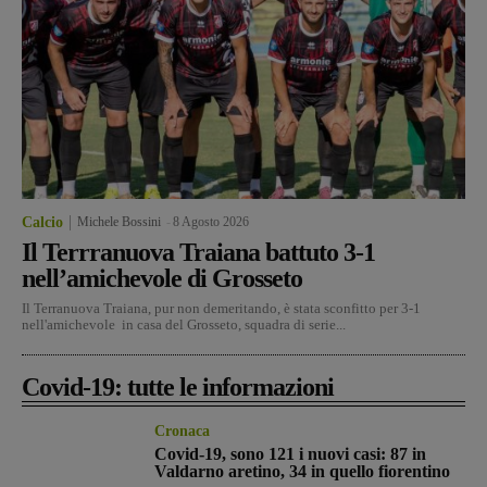
Calcio
Michele Bossini
-
8 Agosto 2026
Il Terrranuova Traiana battuto 3-1
nell’amichevole di Grosseto
Il Terranuova Traiana, pur non demeritando, è stata sconfitto per 3-1
nell'amichevole in casa del Grosseto, squadra di serie...
Covid-19: tutte le informazioni
Cronaca
Covid-19, sono 121 i nuovi casi: 87 in
Valdarno aretino, 34 in quello fiorentino