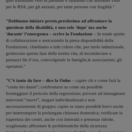
quel tristissimo velo di pietismo e fatalismo che abbiamo visto
per le RSA, per gli anziani, per tante persone con fragilità."
"Dobbiamo iniziare presto,prestissimo ad affrontare la
questione della disabilità, e non solo 'dopo' ma anche
'durante' l’emergenza – scrive la Fondazione
– In totale spirito
di collaborazione e assicurando la piena disponibilità della
Fondazione, chiediamo a tutti coloro che, per ruolo istituzionale,
gestiscono questa fase della nostra vita, di incominciare a
pensarci fin d’ora, coinvolgendo le famiglie,le associazioni, gli
operatori."
"C’è tanto da fare – dice la Onlus
– capire chi e come farà la
“conta dei danni”; confrontarsi su come sia possibile
fronteggiare il pericolo della regressione; provare ad immaginare
interventi “nuovi”, magari individualizzati e non
necessariamente di gruppo; capire se siano possibili brevi uscite
per interrompere la prolungata chiusura domestica; verificare la
riapertura dei centri, anche con intensità e presenze ridotte,
scaglionate; affrontare le problematiche della sicurezza