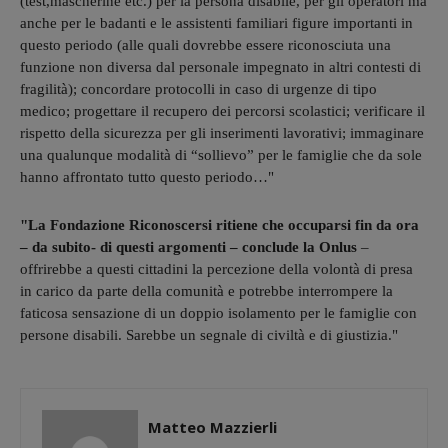
(test,mascherine etc.) per la persona disabile, per gli operatori ma
anche per le badanti e le assistenti familiari figure importanti in
questo periodo (alle quali dovrebbe essere riconosciuta una
funzione non diversa dal personale impegnato in altri contesti di
fragilità); concordare protocolli in caso di urgenze di tipo
medico; progettare il recupero dei percorsi scolastici; verificare il
rispetto della sicurezza per gli inserimenti lavorativi; immaginare
una qualunque modalità di “sollievo” per le famiglie che da sole
hanno affrontato tutto questo periodo…"
"La Fondazione Riconoscersi ritiene che occuparsi fin da ora
– da subito- di questi argomenti – conclude la Onlus
–
offrirebbe a questi cittadini la percezione della volontà di presa
in carico da parte della comunità e potrebbe interrompere la
faticosa sensazione di un doppio isolamento per le famiglie con
persone disabili. Sarebbe un segnale di civiltà e di giustizia."
Matteo Mazzierli