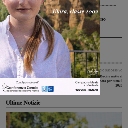
Cronaca
4 Agosto 2026
Un anno fa la strage in A1 in cui morirono
Gianni, Giulia e Franco. Lo schianto, il
processo, lo stop ai sorpassi fra tir....
Articolo precedente
Articolo successivo
Elite e under 23, fioccano le gare
Pesticidi, il Comune di Bucine mette al
ciclistiche cancellate a causa del
bando l’uso del glifosato per tutto il
Covid-19
2020
Ultime Notizie