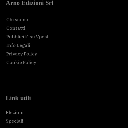
Arno Edizioni Srl
Chi siamo
Contatti
Pubblicità su Vpost
Info Legali
Privacy Policy
Cookie Policy
Html code here! Replace this with any non empty raw html
code and that's it.
Link utili
Elezioni
Speciali