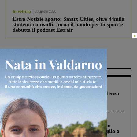
In vetrina
3 Agosto 2026
Estra Notizie agosto: Smart Cities, oltre 44mila
studenti coinvolti, torna il bando per lo sport e
debutta il podcast Estrair
×
Più lette
Figline Incisa Valdarno
1 Agosto 2026
Piscina di Figline finanziata oltre la scadenza
Pnrr, il gruppo di Fratelli d’Italia: “Un
ringraziamento al Governo”
Cronaca
3 Agosto 2026
Scomparso da una struttura di Castiglion
Fiorentino l’uomo che aveva ucciso la figlia a
Levane nel 2020