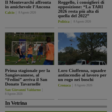
Il Montevarchi affronta
Reggello, i consiglieri di
in amichevole l’Ancona
opposizione: “La TARI
2026 resta più alta di
Calcio
8 Agosto 2026
quella del 2022”
Politica
8 Agosto 2026
Prima stagionale per la
Loro Ciuffenna, squadre
Sangiovannese, al
antincendio al lavoro per
“Fedini” arriva il San
un rogo nei boschi
Donato Tavarnelle
Cronaca
8 Agosto 2026
San Giovanni Valdarno
8 Agosto 2026
In Vetrina