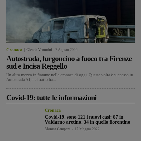
Cronaca
Glenda Venturini
-
7 Agosto 2026
Autostrada, furgoncino a fuoco tra Firenze
sud e Incisa Reggello
Un altro mezzo in fiamme nella cronaca di oggi. Questa volta è successo in
Autostrada A1, nel tratto fra...
Covid-19: tutte le informazioni
Cronaca
Covid-19, sono 121 i nuovi casi: 87 in
Valdarno aretino, 34 in quello fiorentino
Monica Campani
-
17 Maggio 2022