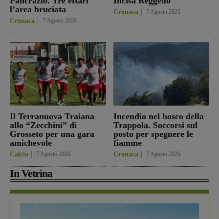
Pancrazio. Tre ettari
Incisa Reggello
l’area bruciata
Cronaca
7 Agosto 2026
Cronaca
7 Agosto 2026
Il Terranuova Traiana
Incendio nel bosco della
allo “Zecchini” di
Trappola. Soccorsi sul
Grosseto per una gara
posto per spegnere le
amichevole
fiamme
Calcio
7 Agosto 2026
Cronaca
7 Agosto 2026
In Vetrina