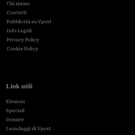
Chi siamo
Contatti
Pubblicità su Vpost
Info Legali
Privacy Policy
Cookie Policy
Html code here! Replace this with any non empty raw html
code and that's it.
Link utili
Elezioni
Speciali
Dossier
I sondaggi di Vpost