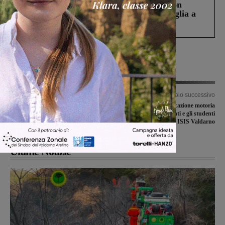
Scomparso da una struttura di Castiglion
Fiorentino l’uomo che aveva ucciso la figlia a
Levane nel 2020
Articolo precedente
Articolo successivo
La guardia di finanza scopre una
Giovedì Fitness, educazione motoria
piantagione di marijuana in
digitale con i docenti e gli studenti
un’abitazione
dell’indirizzo Sportivo ISIS Valdarno
Ultime Notizie