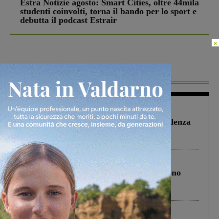
Estra Notizie agosto: Smart Cities, oltre 44mila
studenti coinvolti, torna il bando per lo sport e
debutta il podcast Estrair
×
Più lette
Figline Incisa Valdarno
1 Agosto 2026
Piscina di Figline finanziata oltre la scadenza
Pnrr, il gruppo di Fratelli d’Italia: “Un
ringraziamento al Governo”
Cronaca
4 Agosto 2026
Un anno fa la strage in A1 in cui morirono
Gianni, Giulia e Franco. Lo schianto, il
processo, lo stop ai sorpassi fra tir....
Cronaca
3 Agosto 2026