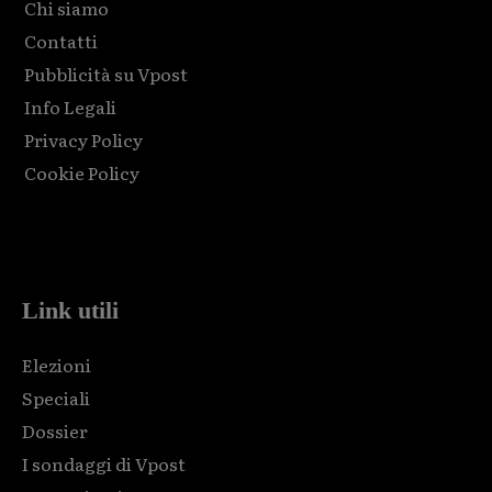
Chi siamo
Contatti
Pubblicità su Vpost
Info Legali
Privacy Policy
Cookie Policy
Html code here! Replace this with any non empty raw html
code and that's it.
Link utili
Elezioni
Speciali
Dossier
I sondaggi di Vpost