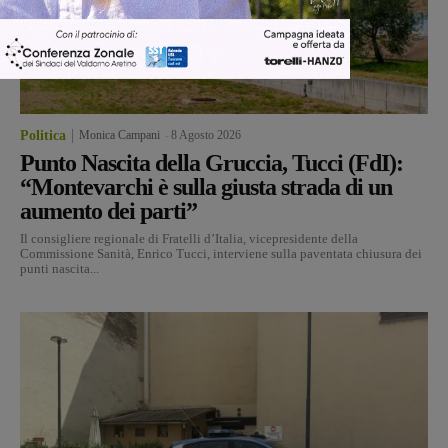
Politica
Monica Campani
-
8 Agosto 2026
Punto Nascita della Gruccia, Tucci (FdI):
“Montevarchi è sulla giusta strada di un
aumento dei parti”
Il consigliere regionale di Fratelli d’Italia, vicepresidente della
Commissione Sanità, Enrico Tucci, interviene sulla paventata chiusura dei
punti nascita...