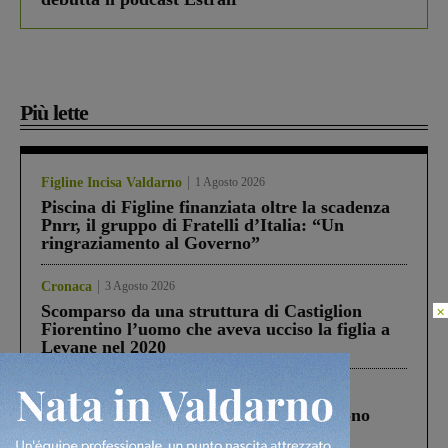
Più lette
Figline Incisa Valdarno
1 Agosto 2026
Piscina di Figline finanziata oltre la scadenza
Pnrr, il gruppo di Fratelli d’Italia: “Un
ringraziamento al Governo”
Cronaca
3 Agosto 2026
Scomparso da una struttura di Castiglion
×
Fiorentino l’uomo che aveva ucciso la figlia a
Levane nel 2020
Cronaca
4 Agosto 2026
Un anno fa la strage in A1 in cui morirono
Gianni, Giulia e Franco. Lo schianto, il