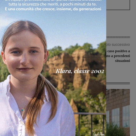
processo, lo stop ai sorpassi fra tir....
Articolo precedente
Articolo successivo
Emergenza coronavirus, le iniziative
Covid-19, un altro caso positivo a
di solidarietà tra buoni per prodotti
Terranuova. Non è legato a precedenti
alimentari, mascherine e donazioni
situazioni
Ultime Notizie