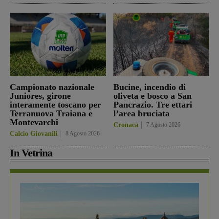
Campionato nazionale
Bucine, incendio di
Juniores, girone
oliveta e bosco a San
interamente toscano per
Pancrazio. Tre ettari
Terranuova Traiana e
l’area bruciata
Montevarchi
Cronaca
7 Agosto 2026
Calcio Giovanili
8 Agosto 2026
In Vetrina