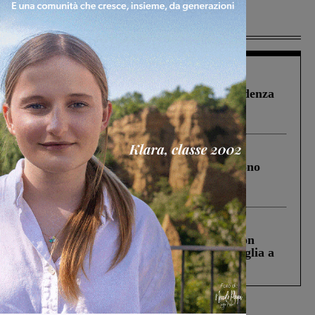
Più lette
Figline Incisa Valdarno
1 Agosto 2026
Piscina di Figline finanziata oltre la scadenza
Pnrr, il gruppo di Fratelli d’Italia: “Un
ringraziamento al Governo”
Cronaca
4 Agosto 2026
Un anno fa la strage in A1 in cui morirono
Gianni, Giulia e Franco. Lo schianto, il
processo, lo stop ai sorpassi fra tir....
Cronaca
3 Agosto 2026
Scomparso da una struttura di Castiglion
Fiorentino l’uomo che aveva ucciso la figlia a
Levane nel 2020