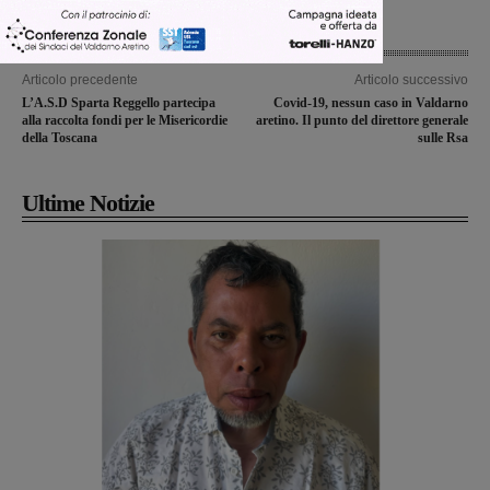
Articolo precedente
Articolo successivo
L’A.S.D Sparta Reggello partecipa
Covid-19, nessun caso in Valdarno
alla raccolta fondi per le Misericordie
aretino. Il punto del direttore generale
della Toscana
sulle Rsa
Ultime Notizie