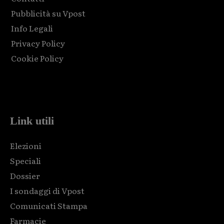
Pubblicità su Vpost
Info Legali
Privacy Policy
Cookie Policy
Html code here! Replace this with any non empty raw html
code and that's it.
Link utili
Elezioni
Speciali
Dossier
I sondaggi di Vpost
Comunicati Stampa
Farmacie