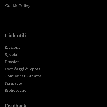
Cookie Policy
Html code here! Replace this with any non empty raw html
code and that's it.
Link utili
Elezioni
Speciali
Dossier
I sondaggi di Vpost
Comunicati Stampa
Farmacie
Biblioteche
Feedback