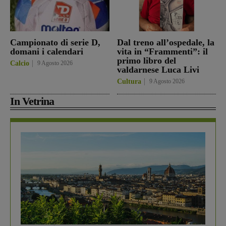
Campionato di serie D,
Dal treno all’ospedale, la
domani i calendari
vita in “Frammenti”: il
primo libro del
Calcio
9 Agosto 2026
valdarnese Luca Livi
Cultura
9 Agosto 2026
In Vetrina