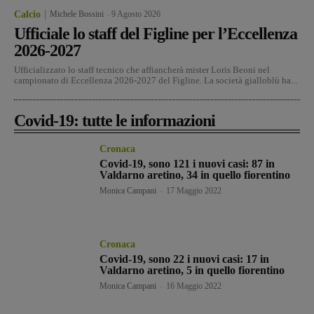
Calcio
Michele Bossini
-
9 Agosto 2026
Ufficiale lo staff del Figline per l’Eccellenza
2026-2027
Ufficializzato lo staff tecnico che affiancherà mister Loris Beoni nel
campionato di Eccellenza 2026-2027 del Figline. La società gialloblù ha...
Covid-19: tutte le informazioni
Cronaca
Covid-19, sono 121 i nuovi casi: 87 in
Valdarno aretino, 34 in quello fiorentino
Monica Campani
-
17 Maggio 2022
Cronaca
Covid-19, sono 22 i nuovi casi: 17 in
Valdarno aretino, 5 in quello fiorentino
Monica Campani
-
16 Maggio 2022