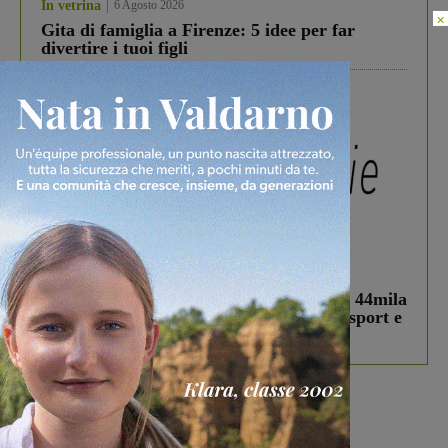
In vetrina
6 Agosto 2026
×
Gita di famiglia a Firenze: 5 idee per far
divertire i tuoi figli
In vetrina
3 Agosto 2026
Estra Notizie agosto: Smart Cities, oltre 44mila
studenti coinvolti, torna il bando per lo sport e
debutta il podcast Estrair