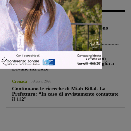
Più lette
Cronaca
4 Agosto 2026
Un anno fa la strage in A1 in cui morirono
Gianni, Giulia e Franco. Lo schianto, il
processo, lo stop ai sorpassi fra tir....
Cronaca
3 Agosto 2026
Scomparso da una struttura di Castiglion
Fiorentino l’uomo che aveva ucciso la figlia a
Levane nel 2020
Cronaca
5 Agosto 2026
Continuano le ricerche di Miah Billal. La
Prefettura: “In caso di avvistamento contattate
il 112”