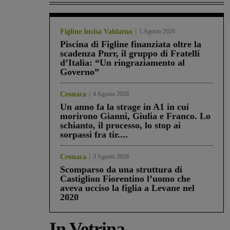
Figline Incisa Valdarno
1 Agosto 2026
Piscina di Figline finanziata oltre la
scadenza Pnrr, il gruppo di Fratelli
d’Italia: “Un ringraziamento al
Governo”
Cronaca
4 Agosto 2026
Un anno fa la strage in A1 in cui
morirono Gianni, Giulia e Franco. Lo
schianto, il processo, lo stop ai
sorpassi fra tir....
Cronaca
3 Agosto 2026
Scomparso da una struttura di
Castiglion Fiorentino l’uomo che
aveva ucciso la figlia a Levane nel
2020
In Vetrina