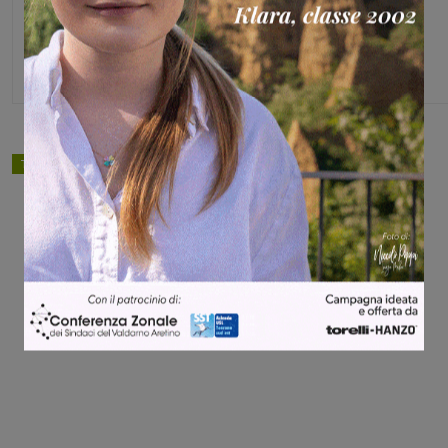
Glenda Venturini
Capo redattore
TAGS
cronaca
Share