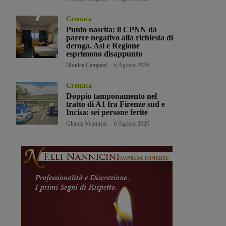
Cronaca
Punto nascita: il CPNN dà
parere negativo alla richiesta di
deroga. Asl e Regione
esprimono disappunto
Monica Campani
-
6 Agosto 2026
Cronaca
Doppio tamponamento nel
tratto di A1 fra Firenze sud e
Incisa: sei persone ferite
Glenda Venturini
-
6 Agosto 2026