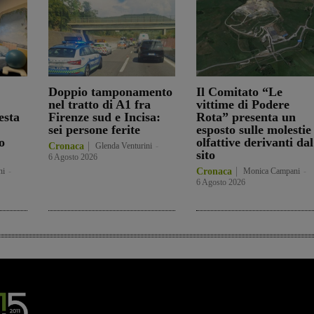
Doppio tamponamento
Il Comitato “Le
nel tratto di A1 fra
vittime di Podere
esta
Firenze sud e Incisa:
Rota” presenta un
sei persone ferite
esposto sulle molestie
o
olfattive derivanti dal
Cronaca
Glenda Venturini
-
sito
6 Agosto 2026
ni
-
Cronaca
Monica Campani
-
6 Agosto 2026