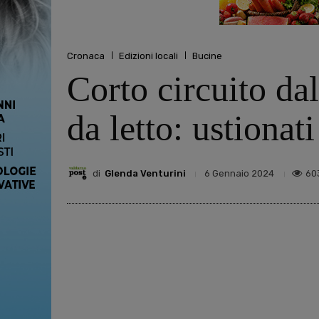
Cronaca
Edizioni locali
Bucine
Corto circuito da
da letto: ustionati
di
Glenda Venturini
60
6 Gennaio 2024