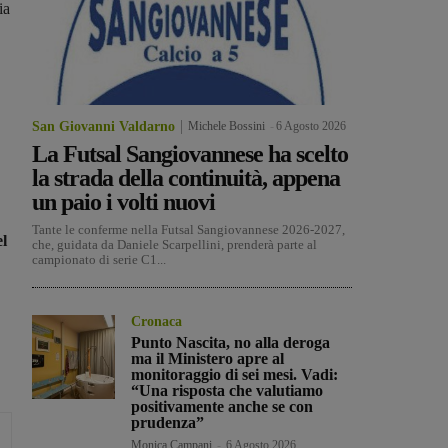
ia
San Giovanni Valdarno
Michele Bossini
-
6 Agosto 2026
La Futsal Sangiovannese ha scelto
la strada della continuità, appena
un paio i volti nuovi
Tante le conferme nella Futsal Sangiovannese 2026-2027,
el
che, guidata da Daniele Scarpellini, prenderà parte al
campionato di serie C1...
Cronaca
Punto Nascita, no alla deroga
ma il Ministero apre al
monitoraggio di sei mesi. Vadi:
“Una risposta che valutiamo
positivamente anche se con
prudenza”
Monica Campani
-
6 Agosto 2026