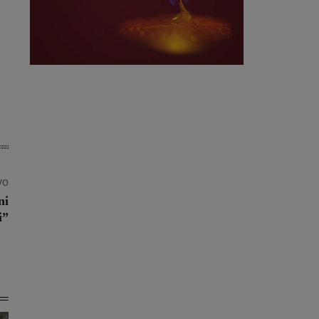
vo
ni
i”