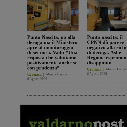
Punto Nascita, no alla
Punto nascita: il
deroga ma il Ministero
CPNN dà parere
apre al monitoraggio
negativo alla richi
di sei mesi. Vadi: “Una
di deroga. Asl e
risposta che valutiamo
Regione esprimon
positivamente anche se
disappunto
con prudenza”
Cronaca
Monica Campa
6 Agosto 2026
Cronaca
Monica Campani
-
6 Agosto 2026