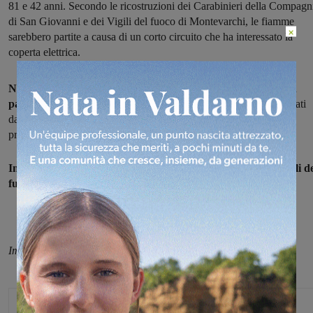
81 e 42 anni. Secondo le ricostruzioni dei Carabinieri della Compagn
di San Giovanni e dei Vigili del fuoco di Montevarchi, le fiamme
×
sarebbero partite a causa di un corto circuito che ha interessato la
coperta elettrica.
Nel tentativo di spegnere le fiamme, si è ustionato alle mani in
particolare il figlio 42enne
, e comunque entrambi sono stati portati
dai sanitari del 118 della Misericordia di Faella in codice giallo al
pronto soccorso della Gruccia.
In seguito all’incendio, spento anche grazie all’arrivo dei Vigili d
fuoco, è stata dichiarata inagibile la camera da letto.
Immagine di repertorio