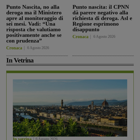
Punto Nascita, no alla
Punto nascita: il CPNN
deroga ma il Ministero
dà parere negativo alla
apre al monitoraggio di
richiesta di deroga. Asl e
sei mesi. Vadi: “Una
Regione esprimono
risposta che valutiamo
disappunto
positivamente anche se
Cronaca
6 Agosto 2026
con prudenza”
Cronaca
6 Agosto 2026
In Vetrina
In vetrina
6 Agosto 2026