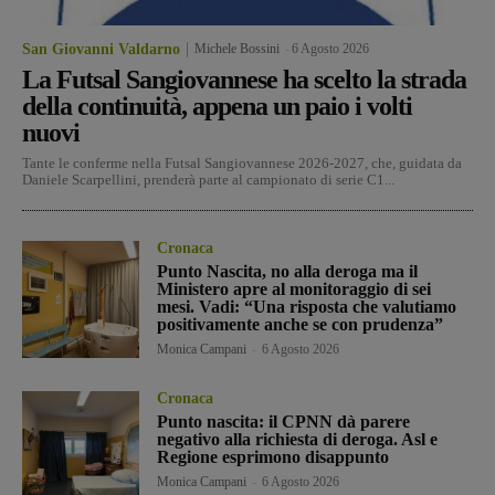
San Giovanni Valdarno
Michele Bossini
-
6 Agosto 2026
La Futsal Sangiovannese ha scelto la strada
della continuità, appena un paio i volti
nuovi
Tante le conferme nella Futsal Sangiovannese 2026-2027, che, guidata da
Daniele Scarpellini, prenderà parte al campionato di serie C1...
Cronaca
Punto Nascita, no alla deroga ma il
Ministero apre al monitoraggio di sei
mesi. Vadi: “Una risposta che valutiamo
positivamente anche se con prudenza”
Monica Campani
-
6 Agosto 2026
Cronaca
Punto nascita: il CPNN dà parere
negativo alla richiesta di deroga. Asl e
Regione esprimono disappunto
Monica Campani
-
6 Agosto 2026