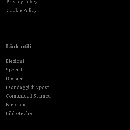
Privacy Policy
Cookie Policy
Html code here! Replace this with any non empty raw html
code and that's it.
Link utili
Elezioni
Speciali
Dossier
I sondaggi di Vpost
Comunicati Stampa
Farmacie
Biblioteche