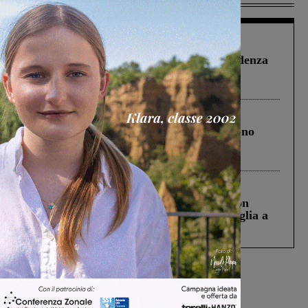
Figline Incisa Valdarno
1 Agosto 2026
Piscina di Figline finanziata oltre la scadenza
Pnrr, il gruppo di Fratelli d’Italia: “Un
ringraziamento al Governo”
Cronaca
4 Agosto 2026
Un anno fa la strage in A1 in cui morirono
Gianni, Giulia e Franco. Lo schianto, il
processo, lo stop ai sorpassi fra tir....
Cronaca
3 Agosto 2026
Scomparso da una struttura di Castiglion
Fiorentino l’uomo che aveva ucciso la figlia a
Levane nel 2020