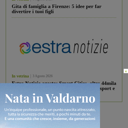
Gita di famiglia a Firenze: 5 idee per far
divertire i tuoi figli
×
In vetrina
3 Agosto 2026
Estra Notizie agosto: Smart Cities, oltre 44mila
studenti coinvolti, torna il bando per lo sport e
debutta il podcast Estrair
Più lette