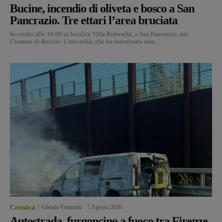
Bucine, incendio di oliveta e bosco a San
Pancrazio. Tre ettari l’area bruciata
Incendio alle 16.00 in località Villa Rubeschi, a San Pancrazio, nel
Comune di Bucine. L'incendio, che ha interessato una...
Cronaca
Glenda Venturini
-
7 Agosto 2026
Autostrada, furgoncino a fuoco tra Firenze