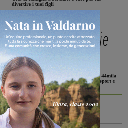
divertire i tuoi figli
In vetrina
3 Agosto 2026
Estra Notizie agosto: Smart Cities, oltre 44mila
studenti coinvolti, torna il bando per lo sport e
debutta il podcast Estrair
Più lette