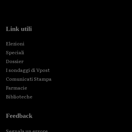
Html code here! Replace this with any non empty raw html
code and that's it.
Link utili
Elezioni
Speciali
Dossier
I sondaggi di Vpost
Comunicati Stampa
Farmacie
Biblioteche
Feedback
Segnala un errore