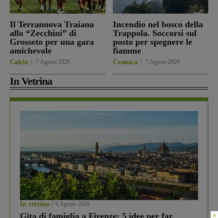
Il Terranuova Traiana
Incendio nel bosco della
allo “Zecchini” di
Trappola. Soccorsi sul
Grosseto per una gara
posto per spegnere le
amichevole
fiamme
Calcio
7 Agosto 2026
Cronaca
7 Agosto 2026
In Vetrina
In vetrina
6 Agosto 2026
×
Gita di famiglia a Firenze: 5 idee per far