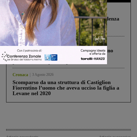
Figline Incisa Valdarno
1 Agosto 2026
Piscina di Figline finanziata oltre la scadenza
Pnrr, il gruppo di Fratelli d’Italia: “Un
ringraziamento al Governo”
Cronaca
4 Agosto 2026
Un anno fa la strage in A1 in cui morirono
Gianni, Giulia e Franco. Lo schianto, il
processo, lo stop ai sorpassi fra tir....
Cronaca
3 Agosto 2026
Scomparso da una struttura di Castiglion
Fiorentino l’uomo che aveva ucciso la figlia a
Levane nel 2020