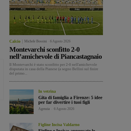
Calcio
Michele Bossini
-
6 Agosto 2026
Montevarchi sconfitto 2-0
nell’amichevole di Piancastagnaio
Il Montevarchi è stato sconfitto per 2-0 nell'amichevole
disputata in casa della Pianese (a segno Bellini sul finire
del primo...
In vetrina
Gita di famiglia a Firenze: 5 idee
per far divertire i tuoi figli
Agenzia
-
6 Agosto 2026
Figline Incisa Valdarno
Figline e Incisa: approvate le