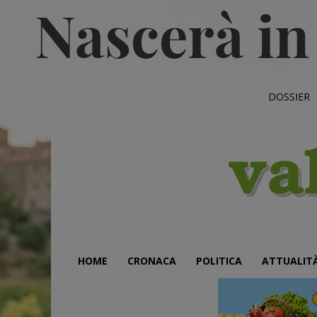
DOSSIER
HOME
CRONACA
POLITICA
ATTUALIT