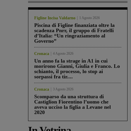
Figline Incisa Valdarno
1 Agosto 2026
Piscina di Figline finanziata oltre la
scadenza Pnrr, il gruppo di Fratelli
d’Italia: “Un ringraziamento al
Governo”
Cronaca
4 Agosto 2026
Un anno fa la strage in A1 in cui
morirono Gianni, Giulia e Franco. Lo
schianto, il processo, lo stop ai
sorpassi fra tir....
Cronaca
3 Agosto 2026
Scomparso da una struttura di
Castiglion Fiorentino l’uomo che
aveva ucciso la figlia a Levane nel
2020
In Vetrina