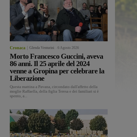
Cronaca
Glenda Venturini
-
6 Agosto 2026
Morto Francesco Guccini, aveva
86 anni. Il 25 aprile del 2024
venne a Gropina per celebrare la
Liberazione
Questa mattina a Pavana, circondato dall'affetto della
moglie Raffaella, della figlia Teresa e dei familiari si è
spento, a...