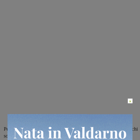
×
Per la gara amichevole contro gli juniores nazionali del Montevarchi
sono stati convocati Andrea Meli e Lorenzo Alterini