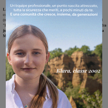
La commissione tecnica
ha reso noto i nominativi dei calciatori
convocati nella
rappresentativa regionale juniores
che domani
(martedì) alle 15 presso il Centro di formazione federale Figc-Lnd
"Bozzi” di Firenze disputerà una gara amichevole conto la squadr
a
juniores nazionali del Montevarchi.
Nella lista figurano
Andrea
Meli e Lorenzo Alterini
del Valdarno Football Club.
Michele Bossini
Share