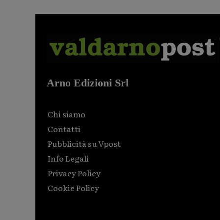
Arno Edizioni Srl
Chi siamo
Contatti
Pubblicità su Vpost
Info Legali
Privacy Policy
Cookie Policy
Html code here! Replace this with any non empty raw
html code and that's it.