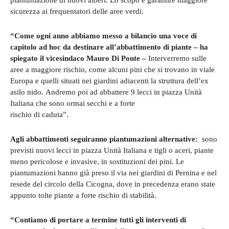
piantumazione di nuovi alberi. Lo scopo è garantire maggiore
sicurezza ai frequentatori delle aree verdi.
“Come ogni anno abbiamo messo a bilancio una voce di
capitolo ad hoc da destinare all’abbattimento di piante – ha
spiegato il vicesindaco Mauro Di Ponte –
Interverremo sulle
aree a maggiore rischio, come alcuni pini che si trovano in viale
Europa e quelli situati nei giardini adiacenti la struttura dell’ex
asilo nido. Andremo poi ad abbattere 9 lecci in piazza Unità
Italiana che sono ormai secchi e a forte
rischio di caduta”.
Agli abbattimenti seguiranno piantumazioni alternative:
sono
previsti nuovi lecci in piazza Unità Italiana e tigli o aceri, piante
meno pericolose e invasive, in sostituzioni dei pini. Le
piantumazioni hanno già preso il via nei giardini di Pernina e nel
resede del circolo della Cicogna, dove in precedenza erano state
appunto tolte piante a forte rischio di stabilità.
“Contiamo di portare a termine tutti gli interventi di