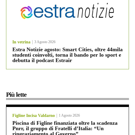
In vetrina
3 Agosto 2026
Estra Notizie agosto: Smart Cities, oltre 44mila
studenti coinvolti, torna il bando per lo sport e
debutta il podcast Estrair
Più lette
Figline Incisa Valdarno
1 Agosto 2026
Piscina di Figline finanziata oltre la scadenza
Pnrr, il gruppo di Fratelli d’Italia: “Un
ringraziamento al Governo”