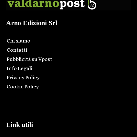
Arno Edizioni Srl
Chi siamo
Contatti
Pubblicità su Vpost
Info Legali
Privacy Policy
Cookie Policy
Html code here! Replace this with any non empty raw html
code and that's it.
Link utili