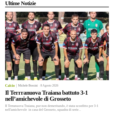
Ultime Notizie
Calcio
Michele Bossini
-
8 Agosto 2026
Il Terrranuova Traiana battuto 3-1
nell’amichevole di Grosseto
Il Terranuova Traiana, pur non demeritando, è stata sconfitto per 3-1
nell'amichevole in casa del Grosseto, squadra di serie...