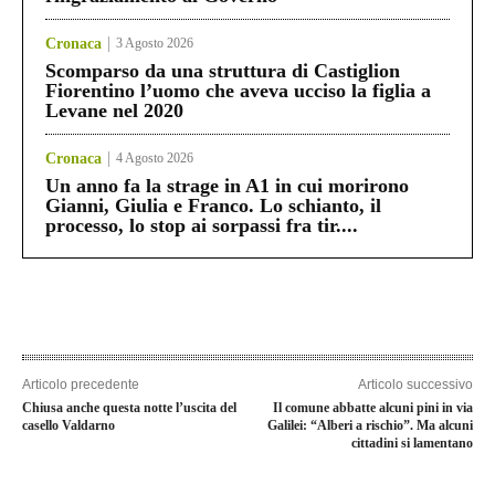
Cronaca
3 Agosto 2026
Scomparso da una struttura di Castiglion
Fiorentino l’uomo che aveva ucciso la figlia a
Levane nel 2020
Cronaca
4 Agosto 2026
Un anno fa la strage in A1 in cui morirono
Gianni, Giulia e Franco. Lo schianto, il
processo, lo stop ai sorpassi fra tir....
Articolo precedente
Articolo successivo
Chiusa anche questa notte l’uscita del
Il comune abbatte alcuni pini in via
casello Valdarno
Galilei: “Alberi a rischio”. Ma alcuni
cittadini si lamentano