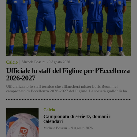
Calcio
Michele Bossini
-
9 Agosto 2026
Ufficiale lo staff del Figline per l’Eccellenza
2026-2027
Ufficializzato lo staff tecnico che affiancherà mister Loris Beoni nel
campionato di Eccellenza 2026-2027 del Figline. La società gialloblù ha...
Calcio
Campionato di serie D, domani i
calendari
Michele Bossini
-
9 Agosto 2026