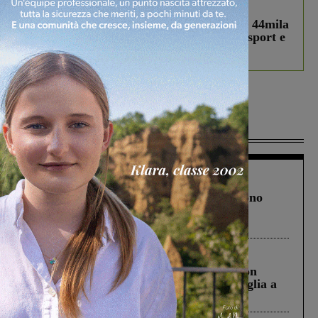
In vetrina
3 Agosto 2026
Estra Notizie agosto: Smart Cities, oltre 44mila
studenti coinvolti, torna il bando per lo sport e
debutta il podcast Estrair
Più lette
Cronaca
4 Agosto 2026
Un anno fa la strage in A1 in cui morirono
Gianni, Giulia e Franco. Lo schianto, il
processo, lo stop ai sorpassi fra tir....
Cronaca
3 Agosto 2026
Scomparso da una struttura di Castiglion
Fiorentino l’uomo che aveva ucciso la figlia a
Levane nel 2020