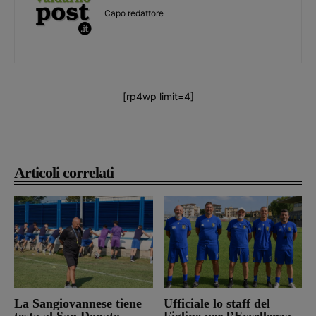
Capo redattore
[rp4wp limit=4]
Articoli correlati
La Sangiovannese tiene
Ufficiale lo staff del
testa al San Donato
Figline per l’Eccellenza