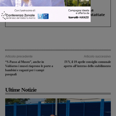
Cronaca
5 Agosto 2026
Continuano le ricerche di Miah Billal. La
Prefettura: “In caso di avvistamento contattate
il 112”
Articolo precedente
Articolo successivo
“S-Passo al Museo”, anche in
IVV, il 19 aprile consiglio comunale
Valdarno i musei riaprono le porte a
aperto all’interno dello stabilimento
bambini e ragazzi per i campi
pasquali
Ultime Notizie