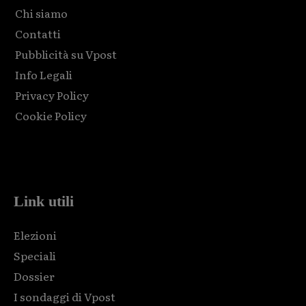
Chi siamo
Contatti
Pubblicità su Vpost
Info Legali
Privacy Policy
Cookie Policy
Html code here! Replace this with any non empty raw html
code and that's it.
Link utili
Elezioni
Speciali
Dossier
I sondaggi di Vpost