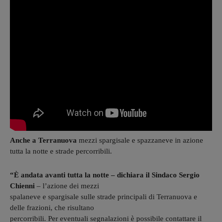
Anche a Terranuova
mezzi spargisale e spazzaneve in azione
tutta la notte e strade percorribili.
“È andata avanti tutta la notte – dichiara il Sindaco Sergio
Chienni
– l’azione dei mezzi
spalaneve e spargisale sulle strade principali di Terranuova e
delle frazioni, che risultano
percorribili. Per eventuali segnalazioni è possibile contattare il