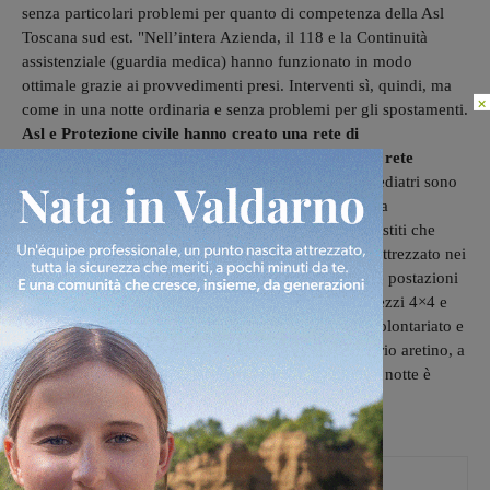
senza particolari problemi per quanto di competenza della Asl
Toscana sud est. "Nell’intera Azienda, il 118 e la Continuità
assistenziale (guardia medica) hanno funzionato in modo
ottimale grazie ai provvedimenti presi. Interventi sì, quindi, ma
×
come in una notte ordinaria e senza problemi per gli spostamenti.
Asl e Protezione civile hanno creato una rete di
comunicazione e sinergia in stretto contatto con la rete
dell’Emergenza-Urgenza
. I medici di famiglia e i pediatri sono
stati allertati ed è stato chiesto loro di dare la massima
collaborazione e disponibilità nei confronti degli assistiti che
potrebbero trovarsi in situazioni difficili. Per il 118, attrezzato nei
minimi dettagli per affrontare certe situazioni, tutte le postazioni
sono rimaste attive ed è stato previsto l’utilizzo di mezzi 4×4 e
fuoristrada messi a disposizione da associazioni di volontariato e
Croce Rossa. Anche per i pronto soccorso del territorio aretino, a
parte qualche accesso per cadute e quindi fratture, la notte è
passata in modo regolare".