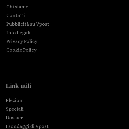
Chi siamo
Contatti
Pubblicità su Vpost
Info Legali
Privacy Policy
Cookie Policy
Html code here! Replace this with any non empty raw html
code and that's it.
Link utili
Elezioni
Speciali
Dossier
I sondaggi di Vpost