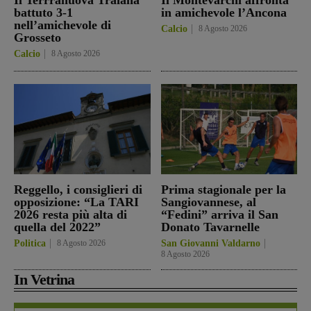
Il Terrranuova Traiana
Il Montevarchi affronta
battuto 3-1
in amichevole l’Ancona
nell’amichevole di
Calcio
8 Agosto 2026
Grosseto
Calcio
8 Agosto 2026
Reggello, i consiglieri di
Prima stagionale per la
opposizione: “La TARI
Sangiovannese, al
2026 resta più alta di
“Fedini” arriva il San
quella del 2022”
Donato Tavarnelle
Politica
8 Agosto 2026
San Giovanni Valdarno
8 Agosto 2026
In Vetrina