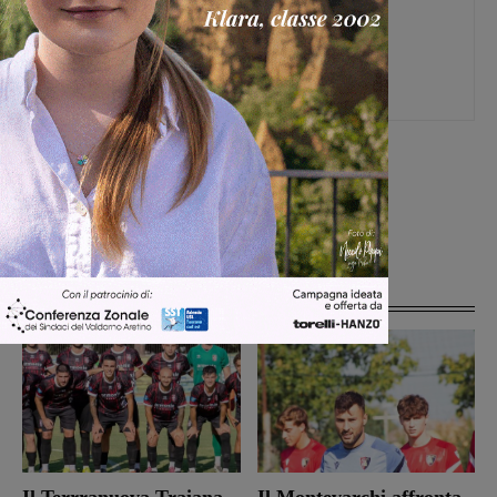
Monica Campani
Direttore
[rp4wp limit=4]
Articoli correlati