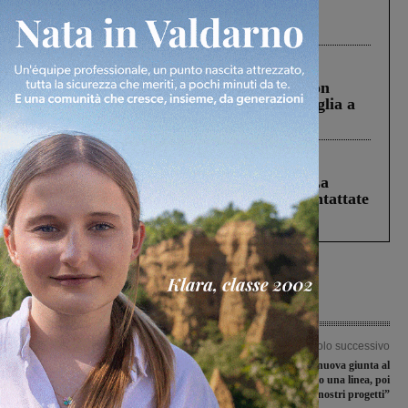
Gianni, Giulia e Franco. Lo schianto, il
processo, lo stop ai sorpassi fra tir....
Cronaca
3 Agosto 2026
Scomparso da una struttura di Castiglion
Fiorentino l’uomo che aveva ucciso la figlia a
Levane nel 2020
Cronaca
5 Agosto 2026
Continuano le ricerche di Miah Billal. La
Prefettura: “In caso di avvistamento contattate
il 112”
Articolo precedente
Articolo successivo
Nuova piazza di Castelnuovo dei
Deleghe assegnate, la nuova giunta al
Sabbioni, un altro tassello della
lavoro: “Tracciamo una linea, poi
“politica delle piazze”
avanti con i nostri progetti”