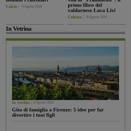
primo libro del
Calcio
9 Agosto 2026
valdarnese Luca Livi
Cultura
9 Agosto 2026
In Vetrina
In vetrina
6 Agosto 2026
Gita di famiglia a Firenze: 5 idee per far
divertire i tuoi figli