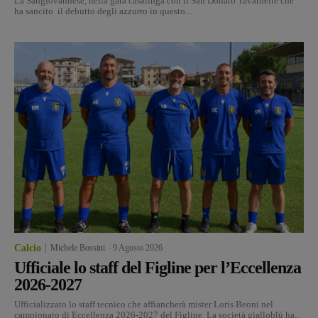
La Sangiovannese, nella gara casalinga con il San Donato Tavarnelle che
ha sancito il debutto degli azzurro in questo...
Calcio
Michele Bossini
-
9 Agosto 2026
Ufficiale lo staff del Figline per l’Eccellenza
2026-2027
Ufficializzato lo staff tecnico che affiancherà mister Loris Beoni nel
campionato di Eccellenza 2026-2027 del Figline. La società gialloblù ha...