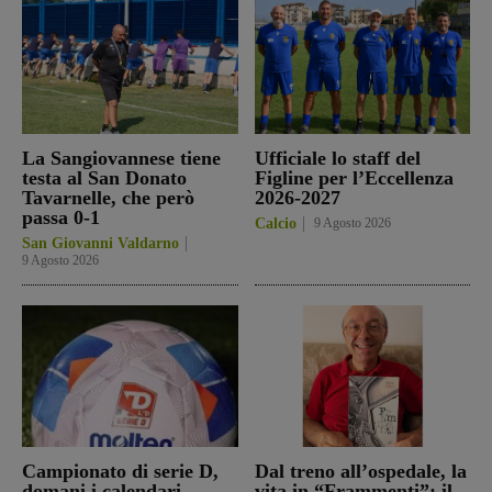
La Sangiovannese tiene
Ufficiale lo staff del
testa al San Donato
Figline per l’Eccellenza
Tavarnelle, che però
2026-2027
passa 0-1
Calcio
9 Agosto 2026
San Giovanni Valdarno
9 Agosto 2026
Campionato di serie D,
Dal treno all’ospedale, la
domani i calendari
vita in “Frammenti”: il