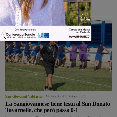
Ultime Notizie
San Giovanni Valdarno
Michele Bossini
-
9 Agosto 2026
La Sangiovannese tiene testa al San Donato
Tavarnelle, che però passa 0-1