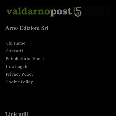
Arno Edizioni Srl
Chi siamo
Contatti
Pubblicità su Vpost
Info Legali
Privacy Policy
Cookie Policy
Html code here! Replace this with any non empty raw html
code and that's it.
Link utili